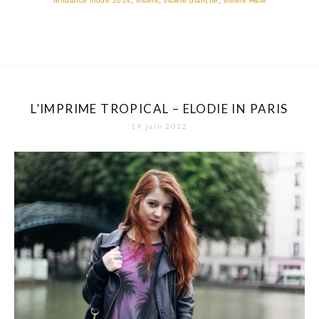
tendance mode 2014
,
visiere
,
visiere blanche
,
visiere H&M
L’IMPRIME TROPICAL – ELODIE IN PARIS
19 juin 2012