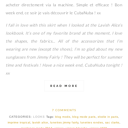
acheter directement via la machine. Simple et efficace ! Bon
week end, ce soir je vais découvrir le CubaNuba ! xx
I fall in love with this skirt when I looked at the Lavish Alice’s
lookbook. It’s one of my favorite brand at the moment, I love
the shapes, the fabrics… All of the accessorizes that I’m
wearing are new (except the shoes), I’m so glad about my new
sunglasses from Jimmy Fairly ! They will be perfect for summer
time and festivals ! Have a nice week end, CubaNuba tonight !
xx
READ MORE
7 COMMENTS
CATEGORIES:
LOOKS
Tags:
blog mode
,
blog mode paris
,
elodie in paris
,
imprime tropical
,
lavish alice
,
lunettes jimmy fairly
,
lunettes rondes
,
sac clarks
,