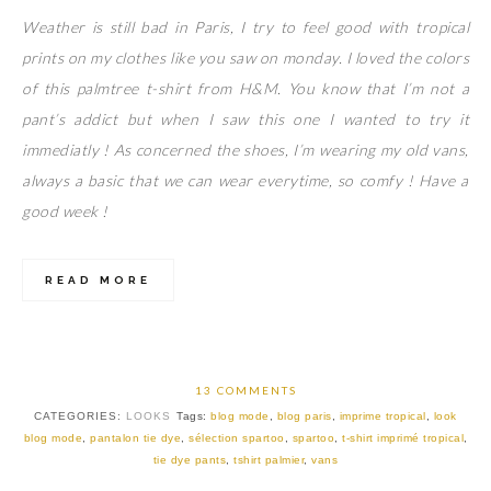
Weather is still bad in Paris, I try to feel good with tropical
prints on my clothes like you saw on monday. I loved the colors
of this palmtree t-shirt from H&M. You know that I’m not a
pant’s addict but when I saw this one I wanted to try it
immediatly ! As concerned the shoes, I’m wearing my old vans,
always a basic that we can wear everytime, so comfy ! Have a
good week !
READ MORE
13 COMMENTS
CATEGORIES:
LOOKS
Tags:
blog mode
,
blog paris
,
imprime tropical
,
look
blog mode
,
pantalon tie dye
,
sélection spartoo
,
spartoo
,
t-shirt imprimé tropical
,
tie dye pants
,
tshirt palmier
,
vans