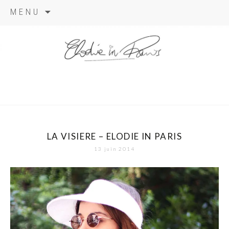
Aller
MENU
au
contenu
elodie in
paris
LA VISIERE – ELODIE IN PARIS
13 juin 2014