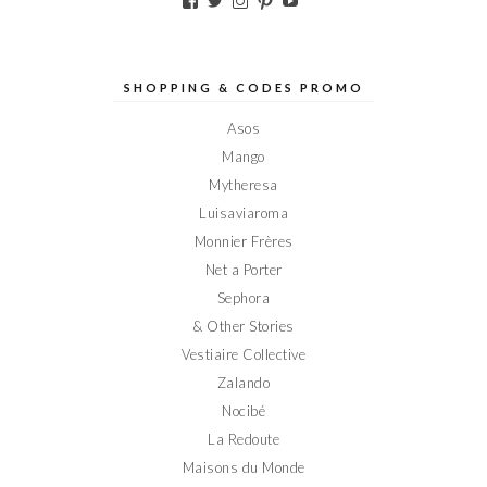
le
le
le
le
le
profil
profil
profil
profil
profil
de
de
de
de
de
Elodieinparis
Elodieinparis
Elodieinparis
Elodieinparis
Elodieinparis
sur
sur
sur
sur
sur
SHOPPING & CODES PROMO
Facebook
Twitter
Instagram
Pinterest
YouTube
Asos
Mango
Mytheresa
Luisaviaroma
Monnier Frères
Net a Porter
Sephora
& Other Stories
Vestiaire Collective
Zalando
Nocibé
La Redoute
Maisons du Monde