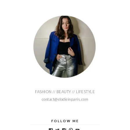
FASHION // BEAUTY // LIFESTYLE
contact@elodieinparis.com
FOLLOW ME
Voir
Voir
Voir
Voir
Voir