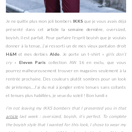
Je ne quitte plus mon joli bombers
IKKS
que je vous avais déjà
présenté dans cet
article
la semaine dernière
, oversized,
boyish, il est parfait. Pour parfaire l’esprit boyish que je voulais
donner à la tenue, j’ai ressorti un de mes vieux pantalon droit
H&M
et mes derbies
Aldo
. Je porte un t-shirt «
girls don’t
cry
»
Eleven Paris
collection AW 16 en exclu, que vous
pourrez malheureusement trouver en magasins seulement à la
rentrée prochaine. Des couleurs plutôt sombres pour un look
de printemps…J’ai du mal à jongler entre tenues sans collants
et tenues plus habillées, je veux du soleil ! Bon lundi x
I’m not leaving my IKKS bombers that I presented you in that
article
last week : oversized, boyish, it’s perfect. To complete
the boyish style that I wanted for this look, I chose to wear my