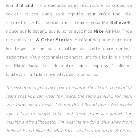
jean
J Brand
il y a quelques semaines, j’adore sa coupe, sa
couleur et ces jeans sont réputés pour créer une jolie
silhouette. Je l’ai associé à ma chemise volantée
Believe-E
,
nouée sur le devant, que je porte avec mes
Nike
Air Max Thea
dénichées sur
& Other Stories
. A défaut de pouvoir trouver
les beiges, je me suis rabattue sur cette paire couleur
sable/craie. Vous reconnaissez encore une fois les jolis clichés
de Marie-Paola, lors de notre séjour express à Milano.
D’ailleurs, l’article arrive vite, c’est promis ! xx
It’s essential to get a nice pair of jeans in the closet. The kind of
jeans that you can wear for years, the same as A.P.C for men,
you know what I mean. I found this J Brand one a few weeks
ago, I love its shape, color and these jeans are known for
making a nice silhouette. I’m wearing it with a blue shirt from
Believe-E and Nike Air Max Thea sneakers found on & Other