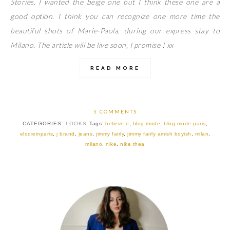
Stories. I wanted the beige one but I think these one are a
good option. I think you can recognize one more time the
beautiful shots of Marie-Paola, during our express stay to
Milano. The article will be live soon, I promise ! xx
READ MORE
5 COMMENTS
CATEGORIES:
LOOKS
Tags:
believe e
,
blog mode
,
blog mode paris
,
elodieinparis
,
j brand
,
jeans
,
jimmy fairly
,
jimmy fairly amish boyish
,
milan
,
milano
,
nike
,
nike thea