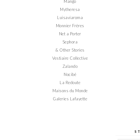
Mango
Mytheresa
Luisaviaroma
Monnier Frères
Net a Porter
Sephora
& Other Stories
Vestiaire Collective
Zalando
Nocibé
La Redoute
Maisons du Monde
Galeries Lafayette
S