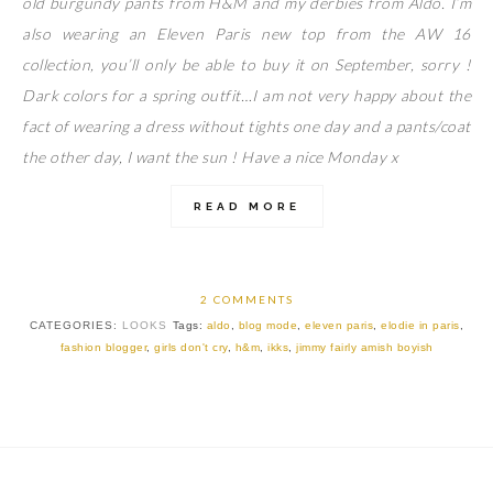
old burgundy pants from H&M and my derbies from Aldo. I’m
also wearing an Eleven Paris new top from the AW 16
collection, you’ll only be able to buy it on September, sorry !
Dark colors for a spring outfit…I am not very happy about the
fact of wearing a dress without tights one day and a pants/coat
the other day, I want the sun ! Have a nice Monday x
READ MORE
2 COMMENTS
CATEGORIES:
LOOKS
Tags:
aldo
,
blog mode
,
eleven paris
,
elodie in paris
,
fashion blogger
,
girls don't cry
,
h&m
,
ikks
,
jimmy fairly amish boyish