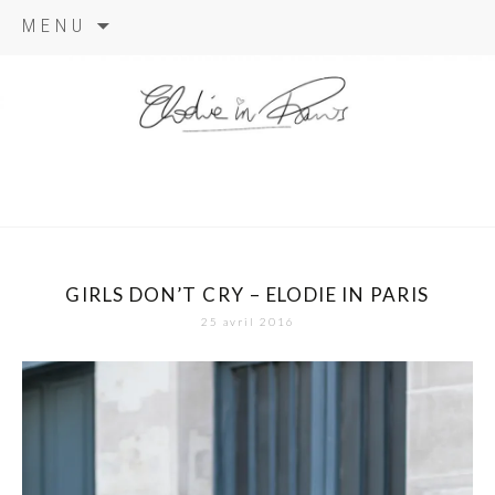
Aller
MENU
au
contenu
elodie in
paris
GIRLS DON’T CRY – ELODIE IN PARIS
25 avril 2016