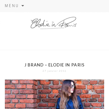
Aller
MENU
au
contenu
elodie in
paris
J BRAND – ELODIE IN PARIS
27 janvier 2016