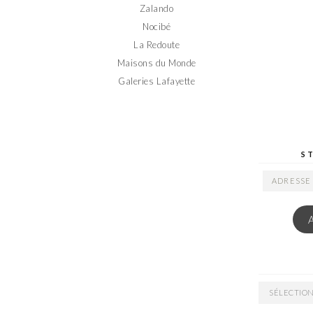
Zalando
Nocibé
La Redoute
Maisons du Monde
Galeries Lafayette
S
ADRESSE
EMAIL
ARCHIVES