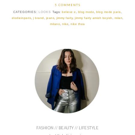
5 COMMENTS
CATEGORIES:
LOOKS
Tags:
believe e
,
blog mode
,
blog mode paris
,
elodieinparis
,
j brand
,
jeans
,
jimmy fairly
,
jimmy fairly amish boyish
,
milan
,
milano
,
nike
,
nike thea
FASHION // BEAUTY // LIFESTYLE