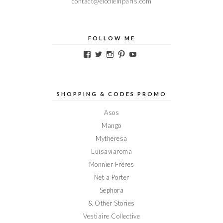
contact@elodieinparis.com
FOLLOW ME
Voir
Voir
Voir
Voir
Voir
le
le
le
le
le
profil
profil
profil
profil
profil
de
de
de
de
de
Elodieinparis
Elodieinparis
Elodieinparis
Elodieinparis
Elodieinparis
sur
sur
sur
sur
sur
SHOPPING & CODES PROMO
Facebook
Twitter
Instagram
Pinterest
YouTube
Asos
Mango
Mytheresa
Luisaviaroma
Monnier Frères
Net a Porter
Sephora
& Other Stories
Vestiaire Collective