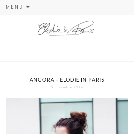
Aller
MENU
au
contenu
elodie in
paris
ANGORA – ELODIE IN PARIS
5 novembre 2014