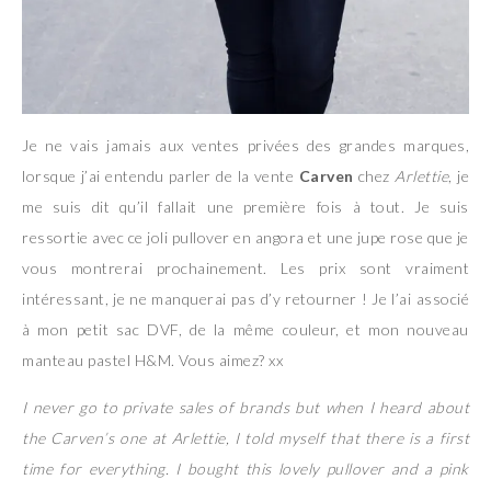
Je ne vais jamais aux ventes privées des grandes marques,
lorsque j’ai entendu parler de la vente
Carven
chez
Arlettie
, je
me suis dit qu’il fallait une première fois à tout. Je suis
ressortie avec ce joli pullover en angora et une jupe rose que je
vous montrerai prochainement. Les prix sont vraiment
intéressant, je ne manquerai pas d’y retourner ! Je l’ai associé
à mon petit sac DVF, de la même couleur, et mon nouveau
manteau pastel H&M. Vous aimez? xx
I never go to private sales of brands but when I heard about
the Carven’s one at Arlettie, I told myself that there is a first
time for everything. I bought this lovely pullover and a pink