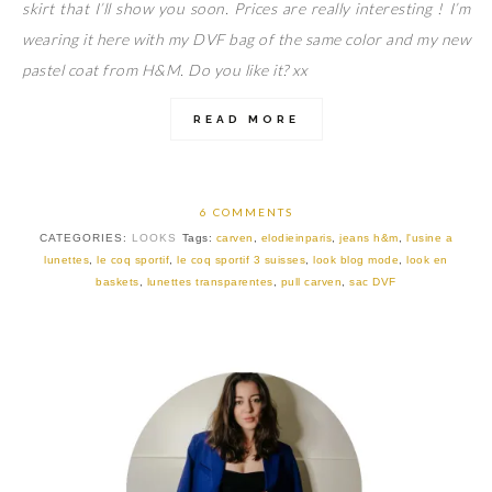
skirt that I’ll show you soon. Prices are really interesting ! I’m
wearing it here with my DVF bag of the same color and my new
pastel coat from H&M. Do you like it? xx
READ MORE
6 COMMENTS
CATEGORIES:
LOOKS
Tags:
carven
,
elodieinparis
,
jeans h&m
,
l'usine a
lunettes
,
le coq sportif
,
le coq sportif 3 suisses
,
look blog mode
,
look en
baskets
,
lunettes transparentes
,
pull carven
,
sac DVF