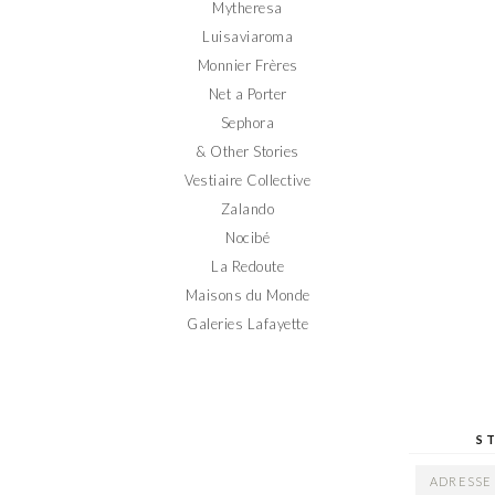
Mytheresa
Luisaviaroma
Monnier Frères
Net a Porter
Sephora
& Other Stories
Vestiaire Collective
Zalando
Nocibé
La Redoute
Maisons du Monde
Galeries Lafayette
S
ADRESSE