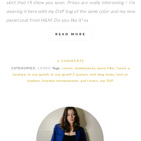
skirt that I’ll show you soon. Prices are really interesting ! I’m
wearing it here with my DVF bag of the same color and my new
pastel coat from H&M. Do you like it? xx
READ MORE
6 COMMENTS
CATEGORIES:
LOOKS
Tags:
carven
,
elodieinparis
,
jeans h&m
,
l'usine a
lunettes
,
le coq sportif
,
le coq sportif 3 suisses
,
look blog mode
,
look en
baskets
,
lunettes transparentes
,
pull carven
,
sac DVF