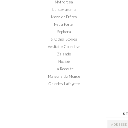
Mytheresa
Luisaviaroma
Monnier Frères
Net a Porter
Sephora
& Other Stories
Vestiaire Collective
Zalando
Nocibé
La Redoute
Maisons du Monde
Galeries Lafayette
S
ADRESSE