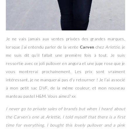
Je ne vais jamais aux ventes privées des grandes marques,
lorsque j’ai entendu parler de la vente
Carven
chez
Arlettie
, je
me suis dit qu’il fallait une première fois à tout. Je suis
ressortie avec ce joli pullover en angora et une jupe rose que je
vous montrerai prochainement. Les prix sont vraiment
intéressant, je ne manquerai pas d’y retourner ! Je l’ai associé
à mon petit sac DVF, de la même couleur, et mon nouveau
manteau pastel H&M. Vous aimez? xx
I never go to private sales of brands but when I heard about
the Carven’s one at Arlettie, I told myself that there is a first
time for everything. I bought this lovely pullover and a pink