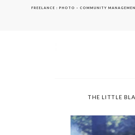
Aller
FREELANCE : PHOTO – COMMUNITY MANAGEME
au
contenu
elodie
THE LITTLE BLA