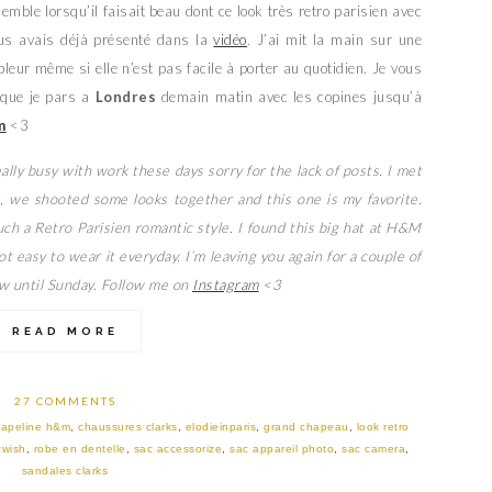
mble lorsqu’il faisait beau dont ce look très retro parisien avec
us avais déjà présenté dans la
vidéo
. J’ai mit la main sur une
pleur même si elle n’est pas facile à porter au quotidien. Je vous
sque je pars a
Londres
demain matin avec les copines jusqu’à
m
<3
eally busy with work these days sorry for the lack of posts. I met
, we shooted some looks together and this one is my favorite.
ch a Retro Parisien romantic style. I found this big hat at H&M
not easy to wear it everyday. I’m leaving you again for a couple of
w until Sunday. Follow me on
Instagram
<3
READ MORE
27 COMMENTS
capeline h&m
,
chaussures clarks
,
elodieinparis
,
grand chapeau
,
look retro
cwish
,
robe en dentelle
,
sac accessorize
,
sac appareil photo
,
sac camera
,
sandales clarks