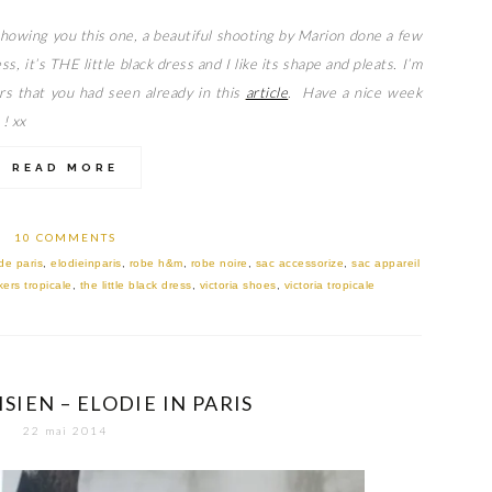
showing you this one, a beautiful shooting by Marion done a few
, it’s THE little black dress and I like its shape and pleats. I’m
ers that you had seen already in this
article
. Have a nice week
! xx
READ MORE
10 COMMENTS
de paris
,
elodieinparis
,
robe h&m
,
robe noire
,
sac accessorize
,
sac appareil
ers tropicale
,
the little black dress
,
victoria shoes
,
victoria tropicale
SIEN – ELODIE IN PARIS
22 mai 2014