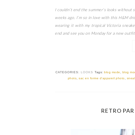
I couldn’t end the summer’s looks without 
weeks ago. I’m so in love with this H&M dress
wearing it with my tropical Victoria sneak
end and see you on Monday for a new outfit 
CATEGORIES:
LOOKS
Tags:
blog mode
,
blog mo
photo
,
sac en forme d'appareil photo
,
sneak
RETRO PARI