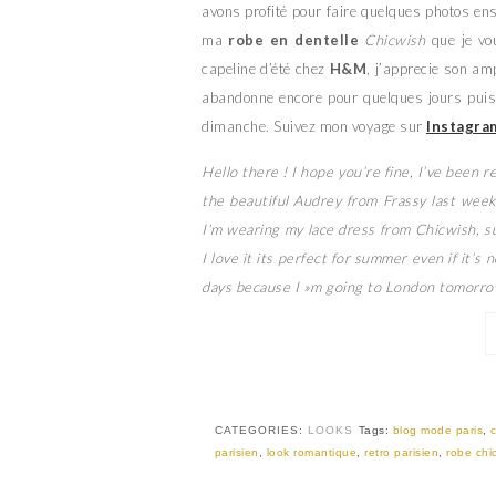
avons profité pour faire quelques photos ense
ma
robe en dentelle
Chicwish
que je vo
capeline d’été chez
H&M
, j’apprecie son am
abandonne encore pour quelques jours pui
dimanche. Suivez mon voyage sur
Instagra
Hello there ! I hope you’re fine, I’ve been r
the beautiful Audrey from Frassy last week
I’m wearing my lace dress from Chicwish, su
I love it its perfect for summer even if it’s 
days because I »m going to London tomorro
CATEGORIES:
LOOKS
Tags:
blog mode paris
,
parisien
,
look romantique
,
retro parisien
,
robe chi