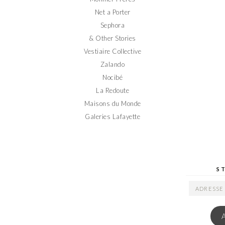
Net a Porter
Sephora
& Other Stories
Vestiaire Collective
Zalando
Nocibé
La Redoute
Maisons du Monde
Galeries Lafayette
S
ADRESSE
EMAIL