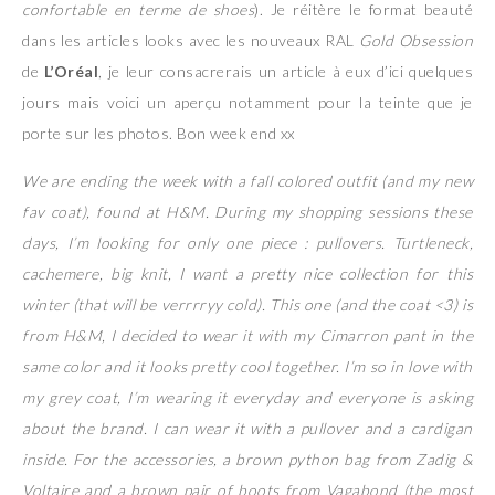
confortable en terme de shoes
). Je réitère le format beauté
dans les articles looks avec les nouveaux RAL
Gold Obsession
de
L’Oréal
, je leur consacrerais un article à eux d’ici quelques
jours mais voici un aperçu notamment pour la teinte que je
porte sur les photos. Bon week end xx
We are ending the week with a fall colored outfit (and my new
fav coat), found at H&M. During my shopping sessions these
days, I’m looking for only one piece : pullovers. Turtleneck,
cachemere, big knit, I want a pretty nice collection for this
winter (that will be verrrryy cold). This one (and the coat <3) is
from H&M, I decided to wear it with my Cimarron pant in the
same color and it looks pretty cool together. I’m so in love with
my grey coat, I’m wearing it everyday and everyone is asking
about the brand. I can wear it with a pullover and a cardigan
inside. For the accessories, a brown python bag from Zadig &
Voltaire and a brown pair of boots from Vagabond (the most