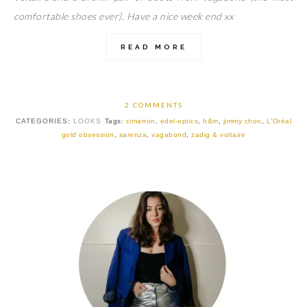
comfortable shoes ever). Have a nice week end xx
READ MORE
2 COMMENTS
CATEGORIES:
LOOKS
Tags:
cimarron
,
edel-optics
,
h&m
,
jimmy choo
,
L'Oréal
gold obsession
,
sarenza
,
vagabond
,
zadig & voltaire