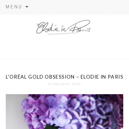
Aller
MENU
au
contenu
elodie in
paris
L’ORÉAL GOLD OBSESSION – ELODIE IN PARIS
23 décembre 2016