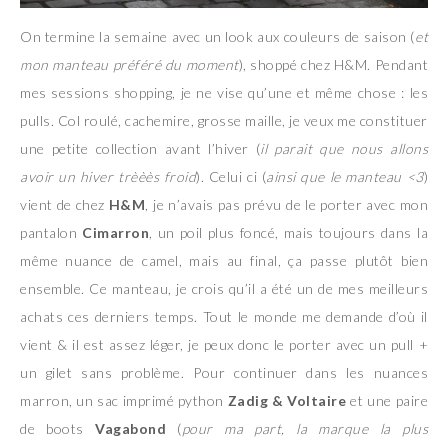
On termine la semaine avec un look aux couleurs de saison (
et
mon manteau préféré du moment
), shoppé chez H&M. Pendant
mes sessions shopping, je ne vise qu’une et même chose : les
pulls. Col roulé, cachemire, grosse maille, je veux me constituer
une petite collection avant l’hiver (
il parait que nous allons
avoir un hiver trèèès froid
). Celui ci (
ainsi que le manteau <3
)
vient de chez
H&M
, je n’avais pas prévu de le porter avec mon
pantalon
Cimarron
, un poil plus foncé, mais toujours dans la
même nuance de camel, mais au final, ça passe plutôt bien
ensemble. Ce manteau, je crois qu’il a été un de mes meilleurs
achats ces derniers temps. Tout le monde me demande d’où il
vient & il est assez léger, je peux donc le porter avec un pull +
un gilet sans problème. Pour continuer dans les nuances
marron, un sac imprimé python
Zadig & Voltaire
et une paire
de boots
Vagabond
(
pour ma part, la marque la plus