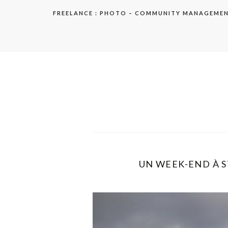
Aller
FREELANCE : PHOTO – COMMUNITY MANAGEME
au
contenu
elodie
UN WEEK-END À S