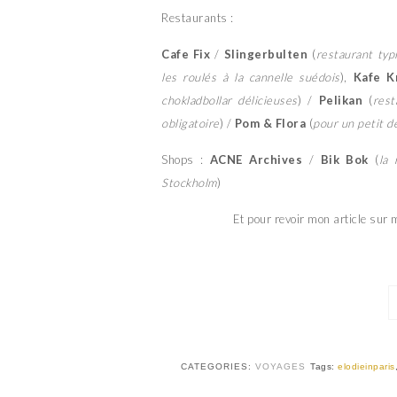
Restaurants :
Cafe Fix
/
Slingerbulten
(
restaurant typ
les roulés à la cannelle suédois
),
Kafe K
chokladbollar délicieuses
) /
Pelikan
(
rest
obligatoire
) /
Pom & Flora
(
pour un petit d
Shops :
ACNE Archives
/
Bik Bok
(
la
Stockholm
)
Et pour revoir mon article sur
CATEGORIES:
VOYAGES
Tags:
elodieinparis