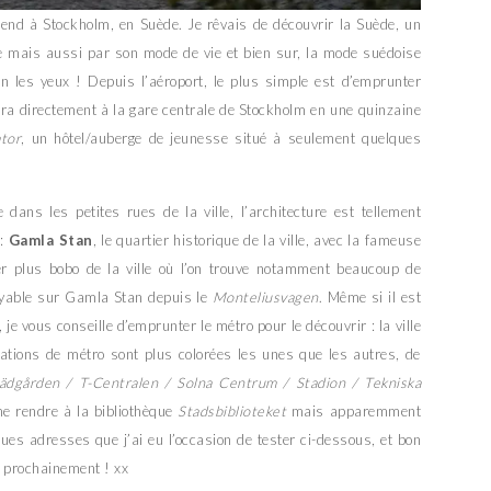
k-end à Stockholm, en Suède. Je rêvais de découvrir la Suède, un
re mais aussi par son mode de vie et bien sur, la mode suédoise
ein les yeux ! Depuis l’aéroport, le plus simple est d’emprunter
ra directement à la gare centrale de Stockholm en une quinzaine
tor
, un hôtel/auberge de jeunesse situé à seulement quelques
 dans les petites rues de la ville, l’architecture est tellement
 :
Gamla Stan
, le quartier historique de la ville, avec la fameuse
ier plus bobo de la ville où l’on trouve notamment beaucoup de
yable sur Gamla Stan depuis le
Monteliusvagen
. Même si il est
, je vous conseille d’emprunter le métro pour le découvrir : la ville
tations de métro sont plus colorées les unes que les autres, de
ädgården / T-Centralen / Solna Centrum / Stadion / Tekniska
 me rendre à la bibliothèque
Stadsbiblioteket
mais apparemment
ques adresses que j’ai eu l’occasion de tester ci-dessous, et bon
r prochainement ! xx