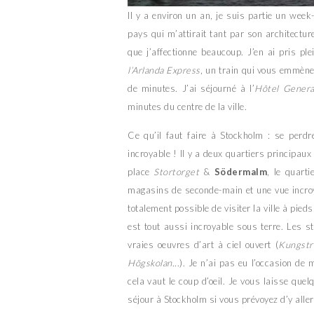
Il y a environ un an, je suis partie un wee
pays qui m’attirait tant par son architectu
que j’affectionne beaucoup. J’en ai pris pl
l’Arlanda Express
, un train qui vous emmène
de minutes. J’ai séjourné à l’
Hôtel Genera
minutes du centre de la ville.
Ce qu’il faut faire à Stockholm : se perdre
incroyable ! Il y a deux quartiers principaux
place
Stortorget
&
Södermalm
, le quart
magasins de seconde-main et une vue incro
totalement possible de visiter la ville à pieds
est tout aussi incroyable sous terre. Les s
vraies oeuvres d’art à ciel ouvert (
Kungstr
Högskolan..
.). Je n’ai pas eu l’occasion de
cela vaut le coup d’oeil. Je vous laisse quel
séjour à Stockholm si vous prévoyez d’y alle