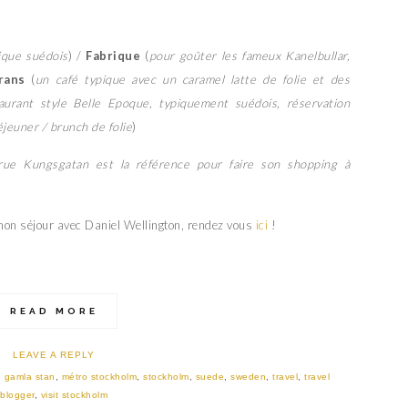
ique suédois
) /
Fabrique
(
pour goûter les fameux Kanelbullar,
rans
(
un café typique avec un caramel latte de folie et des
aurant style Belle Epoque, typiquement suédois, réservation
éjeuner / brunch de folie
)
 rue Kungsgatan est la référence pour faire son shopping à
 mon séjour avec Daniel Wellington, rendez vous
ici
!
READ MORE
LEAVE A REPLY
,
gamla stan
,
métro stockholm
,
stockholm
,
suede
,
sweden
,
travel
,
travel
blogger
,
visit stockholm