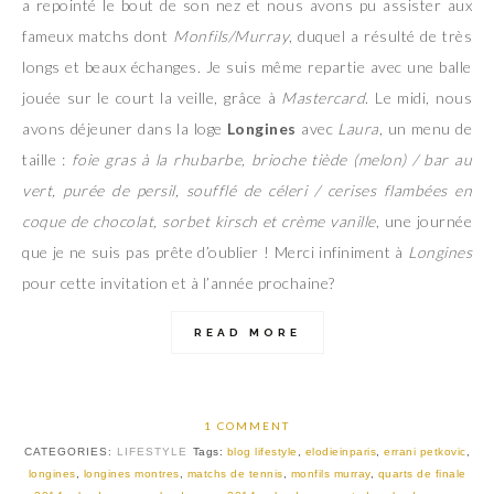
a repointé le bout de son nez et nous avons pu assister aux
fameux matchs dont
Monfils/Murray
, duquel a résulté de très
longs et beaux échanges. Je suis même repartie avec une balle
jouée sur le court la veille, grâce à
Mastercard
. Le midi, nous
avons déjeuner dans la loge
Longines
avec
Laura
, un menu de
taille :
foie gras à la rhubarbe, brioche tiède (melon) / bar au
vert, purée de persil, soufflé de céleri / cerises flambées en
coque de chocolat, sorbet kirsch et crème vanille
, une journée
que je ne suis pas prête d’oublier ! Merci infiniment à
Longines
pour cette invitation et à l’année prochaine?
READ MORE
1 COMMENT
CATEGORIES:
LIFESTYLE
Tags:
blog lifestyle
,
elodieinparis
,
errani petkovic
,
longines
,
longines montres
,
matchs de tennis
,
monfils murray
,
quarts de finale