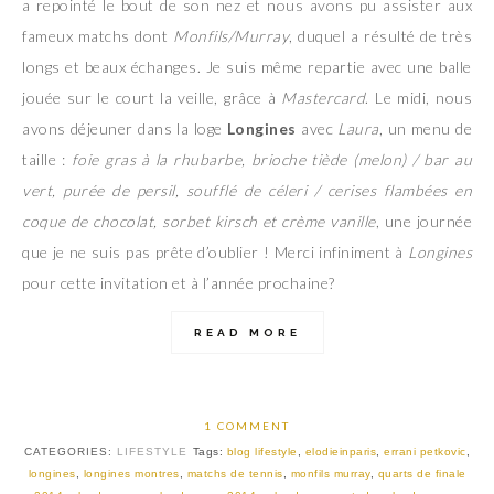
a repointé le bout de son nez et nous avons pu assister aux
fameux matchs dont
Monfils/Murray
, duquel a résulté de très
longs et beaux échanges. Je suis même repartie avec une balle
jouée sur le court la veille, grâce à
Mastercard
. Le midi, nous
avons déjeuner dans la loge
Longines
avec
Laura
, un menu de
taille :
foie gras à la rhubarbe, brioche tiède (melon) / bar au
vert, purée de persil, soufflé de céleri / cerises flambées en
coque de chocolat, sorbet kirsch et crème vanille
, une journée
que je ne suis pas prête d’oublier ! Merci infiniment à
Longines
pour cette invitation et à l’année prochaine?
READ MORE
1 COMMENT
CATEGORIES:
LIFESTYLE
Tags:
blog lifestyle
,
elodieinparis
,
errani petkovic
,
longines
,
longines montres
,
matchs de tennis
,
monfils murray
,
quarts de finale