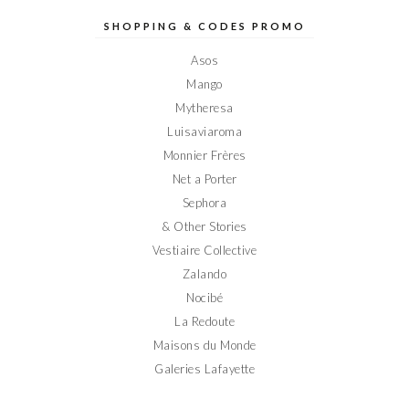
Elodieinparis
Elodieinparis
Elodieinparis
Elodieinparis
Elodieinparis
sur
sur
sur
sur
sur
SHOPPING & CODES PROMO
Facebook
Twitter
Instagram
Pinterest
YouTube
Asos
Mango
Mytheresa
Luisaviaroma
Monnier Frères
Net a Porter
Sephora
& Other Stories
Vestiaire Collective
Zalando
Nocibé
La Redoute
Maisons du Monde
Galeries Lafayette