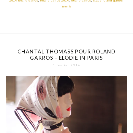
2014 roland garros
,
roland garros 2014
,
roland-garros
,
stade roland garros
,
tennis
CHANTAL THOMASS POUR ROLAND
GARROS – ELODIE IN PARIS
6 février 2014