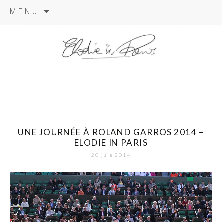
Aller
MENU
au
contenu
elodie in
paris
UNE JOURNÉE À ROLAND GARROS 2014 –
ELODIE IN PARIS
20 juin 2014