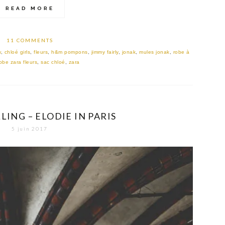
READ MORE
11 COMMENTS
w
,
chloé girls
,
fleurs
,
h&m pompons
,
jimmy fairly
,
jonak
,
mules jonak
,
robe à
obe zara fleurs
,
sac chloé
,
zara
LING – ELODIE IN PARIS
5 juin 2017