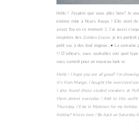
Hello ! J’espère que vous allez bien? Je v
énième robe à fleurs #oups ! Elle vient d
assez fou en ce moment :) J’ai aussi craq
inspirées des
Golden Goose
, je les porten
petit sac à dos tout mignon…
♥ La semaine pr
!! D’ailleurs, vous souhaitez voir quel ty
vous samedi pour un nouveau look xx
Hello ! I hope you are all good? I’m showing 
It’s from Mango, I bought the oversized earr
I also found these studed sneakers at Pul
them almost everyday ! Add to this outfit
Thursday, I’ll be in Mykonos for my holiday 
holiday? Kisses love ! Be back on Saturday f