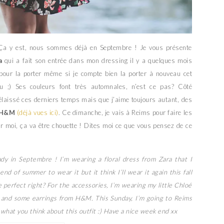
? Ça y est, nous sommes déjà en Septembre ! Je vous présente
a
qui a fait son entrée dans mon dressing il y a quelques mois
» pour la porter même si je compte bien la porter à nouveau cet
 ;) Ses couleurs font très automnales, n’est ce pas? Côté
délaissé ces derniers temps mais que j’aime toujours autant, des
H&M
(déjà vues ici)
. Ce dimanche, je vais à Reims pour faire les
r moi, ça va être chouette ! Dites moi ce que vous pensez de ce
ady in Septembre ! I’m wearing a floral dress from Zara that I
d of summer to wear it but it think I’ll wear it again this fall
e perfect right? For the accessories, I’m wearing my little Chloé
nak and some earrings from H&M. This Sunday, I’m going to Reims
 what you think about this outfit :) Have a nice week end xx