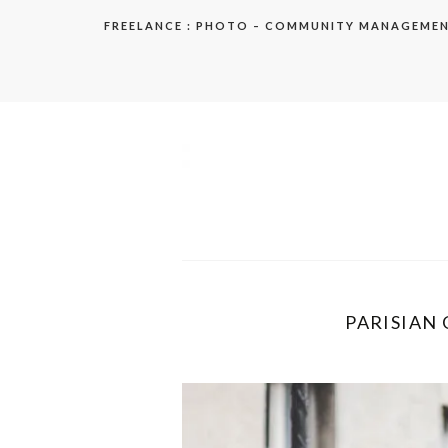
Aller
FREELANCE : PHOTO – COMMUNITY MANAGEME
au
contenu
elodie
PARISIAN 