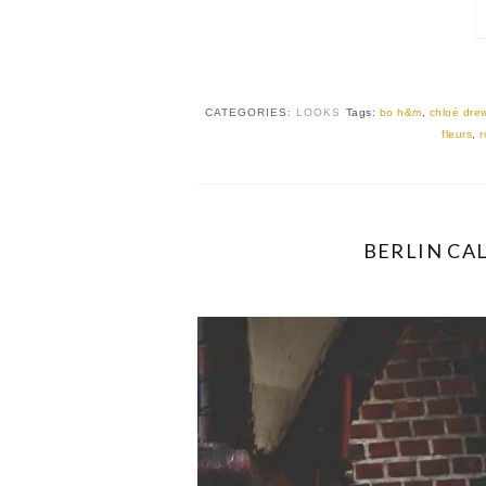
CATEGORIES:
LOOKS
Tags:
bo h&m
,
chloé dre
fleurs
,
r
BERLIN CAL