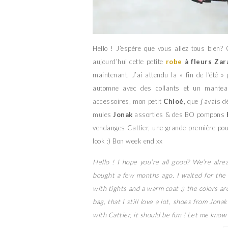
Hello ! J’espère que vous allez tous bien
aujourd’hui cette petite
robe
à fleurs
Zar
maintenant. J’ai attendu la « fin de l’été 
automne avec des collants et un manteau
accessoires, mon petit
Chloé
, que j’avais 
mules
Jonak
assorties & des BO pompons
vendanges Cattier, une grande première pou
look :) Bon week end xx
Hello ! I hope you’re all good? We’re alre
bought a few months ago. I waited for the en
with tights and a warm coat ;) the colors ar
bag, that I still love a lot, shoes from Jo
with Cattier, it should be fun ! Let me know