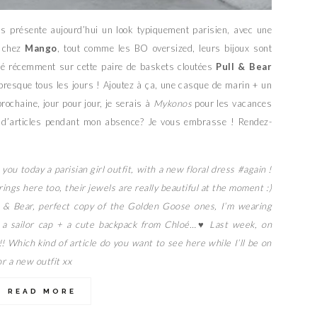
ous présente aujourd’hui un look typiquement parisien, avec une
e chez
Mango
, tout comme les BO oversized, leurs bijoux sont
ué récemment sur cette paire de baskets cloutées
Pull & Bear
t presque tous les jours ! Ajoutez à ça, une casque de marin + un
ochaine, jour pour jour, je serais à
Mykonos
pour les vacances
pe d’articles pendant mon absence? Je vous embrasse ! Rendez-
you today a parisian girl outfit, with a new floral dress #again !
ings here too, their jewels are really beautiful at the moment :)
l & Bear, perfect copy of the Golden Goose ones, I’m wearing
 a sailor cap + a cute backpack from Chloé…
♥ Last week, on
!! Which kind of article do you want to see here while I’ll be on
or a new outfit xx
READ MORE