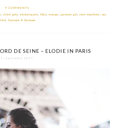
9 COMMENTS
r
,
chloé girls
,
elodieinparis
,
h&m
,
mango
,
parisian girl
,
robe imprimée
,
sac
hloé
,
Samsøe & Samsøe
ORD DE SEINE – ELODIE IN PARIS
1 septembre 2017