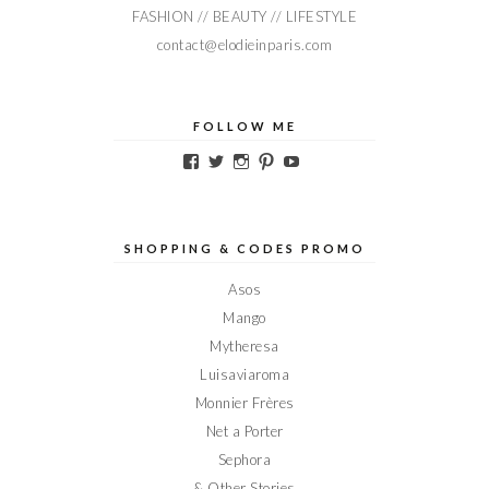
FASHION // BEAUTY // LIFESTYLE
contact@elodieinparis.com
FOLLOW ME
Voir
Voir
Voir
Voir
Voir
le
le
le
le
le
profil
profil
profil
profil
profil
de
de
de
de
de
Elodieinparis
Elodieinparis
Elodieinparis
Elodieinparis
Elodieinparis
sur
sur
sur
sur
sur
SHOPPING & CODES PROMO
Facebook
Twitter
Instagram
Pinterest
YouTube
Asos
Mango
Mytheresa
Luisaviaroma
Monnier Frères
Net a Porter
Sephora
& Other Stories