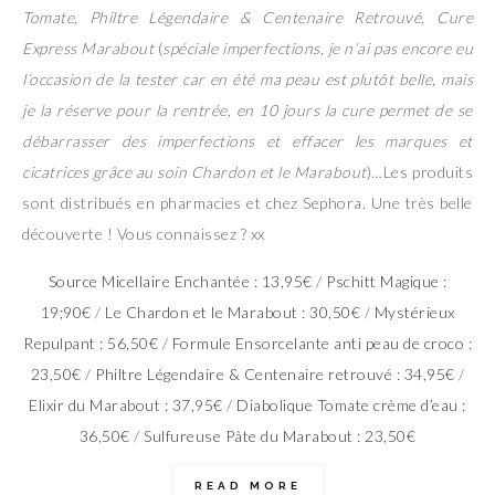
Tomate, Philtre Légendaire & Centenaire Retrouvé, Cure
Express Marabout
(
spéciale imperfections, je n’ai pas encore eu
l’occasion de la tester car en été ma peau est plutôt belle, mais
je la réserve pour la rentrée, en 10 jours la cure permet de se
débarrasser des imperfections et effacer les marques et
cicatrices grâce au soin Chardon et le Marabout
)…Les produits
sont distribués en pharmacies et chez Sephora. Une très belle
découverte ! Vous connaissez ? xx
Source Micellaire Enchantée : 13,95€
/
Pschitt Magique :
19;90€
/
Le Chardon et le Marabout : 30,50€
/
Mystérieux
Repulpant : 56,50€
/
Formule Ensorcelante anti peau de croco :
23,50€
/
Philtre Légendaire & Centenaire retrouvé : 34,95€
/
Elixir du Marabout : 37,95€
/
Diabolique Tomate crème d’eau :
36,50€
/
Sulfureuse Pâte du Marabout : 23,50€
READ MORE