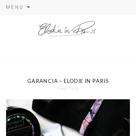
Aller
MENU
au
contenu
elodie in
paris
GARANCIA – ELODIE IN PARIS
9 août 2016