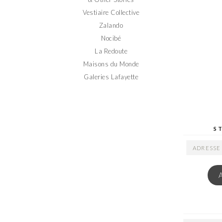
Vestiaire Collective
Zalando
Nocibé
La Redoute
Maisons du Monde
Galeries Lafayette
S
ADRESSE
EMAIL