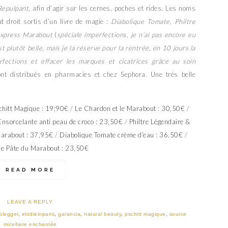
Repulpant
, afin d’agir sur les cernes, poches et rides. Les noms
t droit sortis d’un livre de magie :
Diabolique Tomate, Philtre
Express Marabout
(
spéciale imperfections, je n’ai pas encore eu
t plutôt belle, mais je la réserve pour la rentrée, en 10 jours la
ections et effacer les marques et cicatrices grâce au soin
nt distribués en pharmacies et chez Sephora. Une très belle
chitt Magique : 19;90€
/
Le Chardon et le Marabout : 30,50€
/
nsorcelante anti peau de croco : 23,50€
/
Philtre Légendaire &
Marabout : 37,95€
/
Diabolique Tomate crème d’eau : 36,50€
/
se Pâte du Marabout : 23,50€
READ MORE
LEAVE A REPLY
blogger
,
elodieinparis
,
garancia
,
natural beauty
,
pschitt magique
,
source
micellaire enchantée