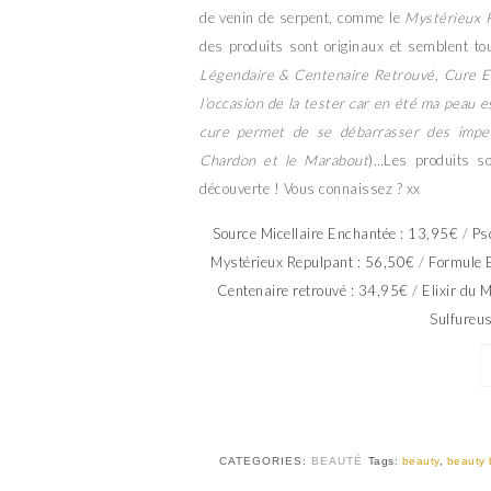
de venin de serpent, comme le
Mystérieux 
des produits sont originaux et semblent tou
Légendaire & Centenaire Retrouvé, Cure 
l’occasion de la tester car en été ma peau es
cure permet de se débarrasser des imperf
Chardon et le Marabout
)…Les produits so
découverte ! Vous connaissez ? xx
Source Micellaire Enchantée : 13,95€
/
Ps
Mystérieux Repulpant : 56,50€
/
Formule E
Centenaire retrouvé : 34,95€
/
Elixir du 
Sulfureu
CATEGORIES:
BEAUTÉ
Tags:
beauty
,
beauty 