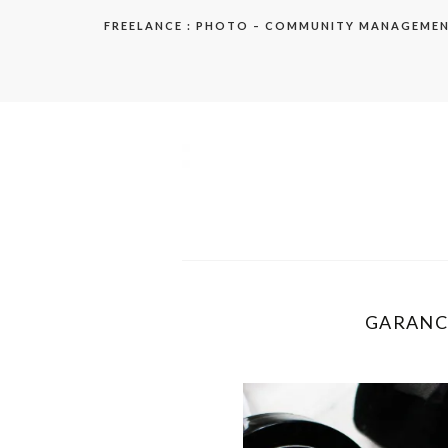
Aller
FREELANCE : PHOTO – COMMUNITY MANAGEME
au
contenu
elodie
GARANCI