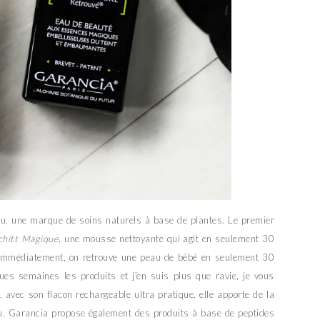
eu, une marque de soins naturels à base de plantes. Le premier
chitt Magique
, une mousse nettoyante qui agit en seulement 30
 immédiatement, on retrouve une peau de bébé en seulement 30
es semaines les produits et j’en suis plus que ravie, je vous
er, avec son flacon rechargeable ultra pratique, elle apporte de la
au. Garancia propose également des produits à base de peptides