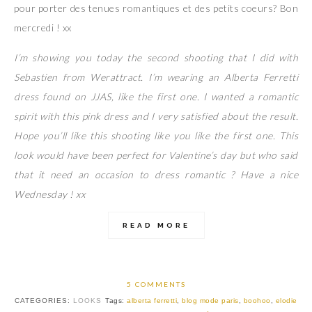
pour porter des tenues romantiques et des petits coeurs? Bon
mercredi ! xx
I’m showing you today the second shooting that I did with
Sebastien from Werattract. I’m wearing an Alberta Ferretti
dress found on JJAS, like the first one. I wanted a romantic
spirit with this pink dress and I very satisfied about the result.
Hope you’ll like this shooting like you like the first one. This
look would have been perfect for Valentine’s day but who said
that it need an occasion to dress romantic ? Have a nice
Wednesday ! xx
READ MORE
5 COMMENTS
CATEGORIES:
LOOKS
Tags:
alberta ferretti
,
blog mode paris
,
boohoo
,
elodie