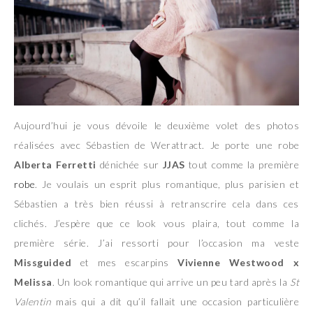
Aujourd’hui je vous dévoile le deuxième volet des photos
réalisées avec Sébastien de Werattract. Je porte une robe
Alberta Ferretti
dénichée sur
JJAS
tout comme la première
robe
. Je voulais un esprit plus romantique, plus parisien et
Sébastien a très bien réussi à retranscrire cela dans ces
clichés. J’espère que ce look vous plaira, tout comme la
première série. J’ai ressorti pour l’occasion ma veste
Missguided
et mes escarpins
Vivienne Westwood x
Melissa
. Un look romantique qui arrive un peu tard après la
St
Valentin
mais qui a dit qu’il fallait une occasion particulière