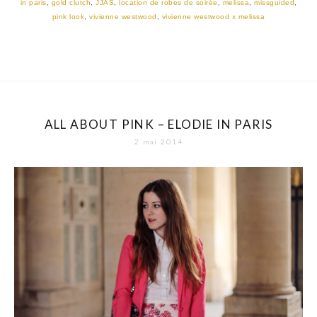
in paris
,
gold clutch
,
JJAS
,
location de robes de soirée
,
melissa
,
missguided
,
pink look
,
vivienne westwood
,
vivienne westwood x melissa
ALL ABOUT PINK – ELODIE IN PARIS
2 mai 2014