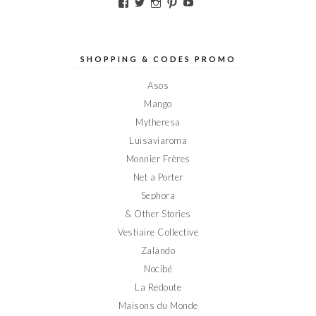
Voir
Voir
Voir
Voir
Voir
le
le
le
le
le
profil
profil
profil
profil
profil
de
de
de
de
de
Elodieinparis
Elodieinparis
Elodieinparis
Elodieinparis
Elodieinparis
sur
sur
sur
sur
sur
SHOPPING & CODES PROMO
Facebook
Twitter
Instagram
Pinterest
YouTube
Asos
Mango
Mytheresa
Luisaviaroma
Monnier Frères
Net a Porter
Sephora
& Other Stories
Vestiaire Collective
Zalando
Nocibé
La Redoute
Maisons du Monde