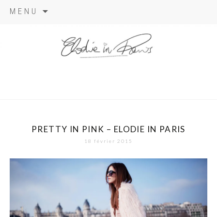
Aller
MENU
au
contenu
elodie in
paris
PRETTY IN PINK – ELODIE IN PARIS
18 février 2015