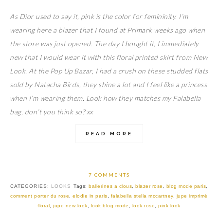
As Dior used to say it, pink is the color for femininity. I’m
wearing here a blazer that I found at Primark weeks ago when
the store was just opened. The day I bought it, I immediately
new that I would wear it with this floral printed skirt from New
Look. At the Pop Up Bazar, I had a crush on these studded flats
sold by Natacha Birds, they shine a lot and I feel like a princess
when I’m wearing them. Look how they matches my Falabella
bag, don’t you think so? xx
READ MORE
7 COMMENTS
CATEGORIES:
LOOKS
Tags:
ballerines a clous
,
blazer rose
,
blog mode paris
,
comment porter du rose
,
elodie in paris
,
falabella stella mccartney
,
jupe imprimé
floral
,
jupe new look
,
look blog mode
,
look rose
,
pink look