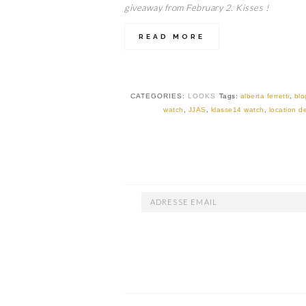
giveaway from February 2. Kisses !
READ MORE
CATEGORIES:
LOOKS
Tags:
alberta ferretti
,
blo
watch
,
JJAS
,
klasse14 watch
,
location d
ADRESSE
EMAIL