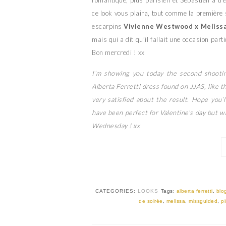
ce look vous plaira, tout comme la première 
escarpins
Vivienne Westwood x Meliss
mais qui a dit qu’il fallait une occasion par
Bon mercredi ! xx
I’m showing you today the second shootin
Alberta Ferretti dress found on JJAS, like th
very satisfied about the result. Hope you’ll
have been perfect for Valentine’s day but w
Wednesday ! xx
CATEGORIES:
LOOKS
Tags:
alberta ferretti
,
blo
de soirée
,
melissa
,
missguided
,
p