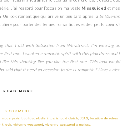
série. J’ai ressorti pour l’occasion ma veste
Missguided
et mes
a
. Un look romantique qui arrive un peu tard après la
St Valentin
ticulière pour porter des tenues romantiques et des petits coeurs?
g that I did with Sebastien from Werattract. I’m wearing an
e first one. I wanted a romantic spirit with this pink dress and I
 like this shooting like you like the first one. This look would
ho said that it need an occasion to dress romantic ? Have a nice
READ MORE
5 COMMENTS
g mode paris
,
boohoo
,
elodie in paris
,
gold clutch
,
JJAS
,
location de robes
ink look
,
vivienne westwood
,
vivienne westwood x melissa