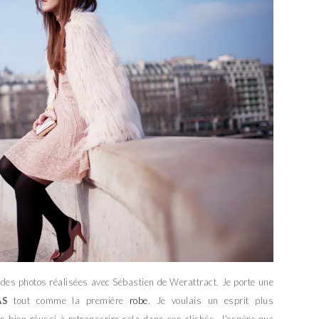
t des photos réalisées avec Sébastien de Werattract. Je porte une
AS
tout comme la première
robe
. Je voulais un esprit plus
s bien réussi à retranscrire cela dans ces clichés. J’espère que