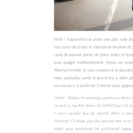
Hello ! Aujourd’hui je porte une jolie robe 
l’occasion de tester le concept de location d
ravie de pouvoir porter de jolies robes le te
mon budget habituellement. Après un rende
Alberta Ferretti, je vous montrerai la deuxièm
vous souhaitez sortir le grand jeu à votre pa
un concours à partir du 2 février pour gagner
Hello ! Today I’m wearing a princess dress 
to rent a Jay Ahr dress for VFNO but I’m sti
I can’t usually buy by myself. After a m
Ferretti, I’ll show you the second one in an 
make your boyfriend (or girlfriend) happ