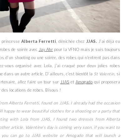
de princesse
Alberta Ferretti
, dénichée chez
JJAS.
J’ai déjà eu
e robes de soirée avec
Jay Ahr
pour la VFNO mais je suis toujours
mps d’un shooting ou une soirée, des robes qui n’entrent pas dans
z-vous organisé avec Lola, j’ai craqué pour deux jolies robes
e dans un autre article. D’ailleurs, c’est bientôt la
St Valentin
, si
rtenaire, allez faire un tour sur
JJAS
et
Amogado
qui proposera
 des locations de robes. Bisous !
from Alberta Ferretti, found on JJAS. I already had the occasion
ll happy to wear beautiful clothes for a shooting or a party that
eeting with Lola from JJAS, I found two dresses from Alberta
other article. Valentine’s day is coming very soon, if you want to
y, you can go to JJAS website or Amogado that will launch a