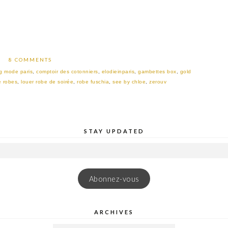
8 COMMENTS
g mode paris
,
comptoir des cotonniers
,
elodieinparis
,
gambettes box
,
gold
e robes
,
louer robe de soirée
,
robe fuschia
,
see by chloe
,
zerouv
STAY UPDATED
Abonnez-vous
ARCHIVES