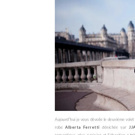
Aujourd’hui je vous dévoile le deuxième vole
robe
Alberta Ferretti
dénichée sur
JJ
romantique, plus parisien et Sébastien a trè