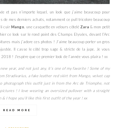
née et pas n’importe lequel, un look que j’aime beaucoup pour
s de mes derniers achats, notamment ce pull tricolore beaucoup
li cuir
Mango
, une casquette en velours côtelé
Zara
& mon petit
phier ce look sur le rond point des Champs Elysées, devant l’Arc
oitures mais j’adore ces photos ! J’aime beaucoup porter un gros
justée. Il casse le côté trop sage & stricte de la jupe. Je vous
 2018 ! J’espère que ce premier look de l’année vous plaira ! xx
 new year, and not just any, it’s one of my favorite ! Some of my
om Stradivarius, a fake leather red skirt from Mango, velvet cap
to photograph this outfit just in from the Arc de Triomphe, not
 pictures ! I love wearing an oversized pullover with a straight
& I hope you’ll like this first outfit of the year ! xx
READ MORE