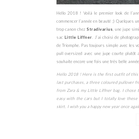
Hello 2018 ! Voilà le premier look de l’an
commencer l’année en beauté ;) Quelques un
trop canon chez
Stradivarius
, une jupe simi
sac
Little Liffner
. J’ai choisi de photogra
de Triomphe. Pas toujours simple avec les v
pull oversized avec une jupe courte plutôt a
souhaite encore une fois une très belle année
Hello 2018 ! Here is the first outfit of this
last purchases, a three coloured pullover fr
from Zara & my Little Liffner bag. I chose 
easy with the cars but I totally love these
skirt. I wish you a happy new year once again 