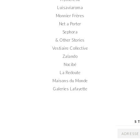
Luisaviaroma
Monnier Frères
Net a Porter
Sephora
& Other Stories
Vestiaire Collective
Zalando
Nocibé
La Redoute
Maisons du Monde
Galeries Lafayette
S
ADRESSE