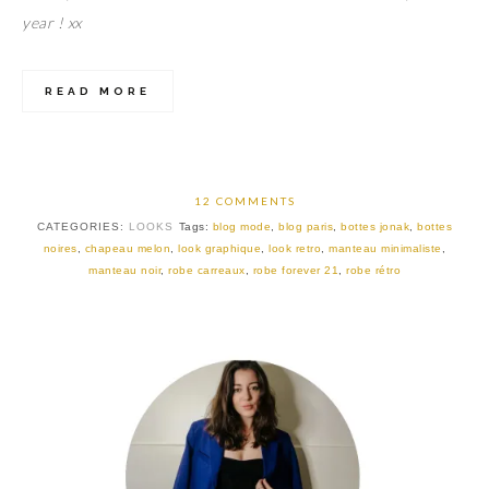
year ! xx
READ MORE
12 COMMENTS
CATEGORIES:
LOOKS
Tags:
blog mode
,
blog paris
,
bottes jonak
,
bottes
noires
,
chapeau melon
,
look graphique
,
look retro
,
manteau minimaliste
,
manteau noir
,
robe carreaux
,
robe forever 21
,
robe rétro