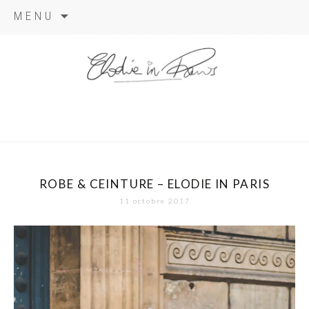
Aller
MENU
au
contenu
elodie in
paris
ROBE & CEINTURE – ELODIE IN PARIS
11 octobre 2017