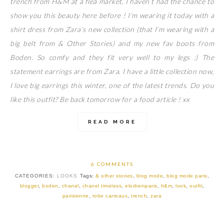
trench from H&M at a flea market, I haven’t had the chance to
show you this beauty here before ! I’m wearing it today with a
shirt dress from Zara’s new collection (that I’m wearing with a
big belt from & Other Stories) and my new fav boots from
Boden. So comfy and they fit very well to my legs :) The
statement earrings are from Zara. I have a little collection now,
I love big earrings this winter, one of the latest trends. Do you
like this outfit? Be back tomorrow for a food article ! xx
READ MORE
6 COMMENTS
CATEGORIES:
LOOKS
Tags:
& other stories
,
blog mode
,
blog mode paris
,
blogger
,
boden
,
chanel
,
chanel timeless
,
elodieinparis
,
h&m
,
look
,
outfit
,
parisienne
,
robe carreaux
,
trench
,
zara