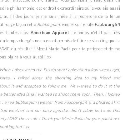
la
qui a accepté de me suivre. Nous pensions le faire dans un
é la philharmonie, cet endroit extraordinaire où je voulais aussi
s, au fil des jours, je me suis mise à la recherche de la tenue
at rouge façon rétro
Bubblegum
déniché sur le site
Faubourg54
ttes hautes chez
American Apparel
. Le temps n’était pas très
 du temps chargés ne nous ont permis de faire ce shooting que la
AVIE du résultat ! Merci Marie-Paola pour ta patience et de me
vous plaira à vous aussi ! xx
 When I discovered the Fusalp sport collection a few weeks ago,
skates. I talked about the shooting idea to my friend and
bout it and accepted to follow me. We wanted to do it at the
 a better idea (and I wanted to shoot there too). Then, I looked
tes : a red Bubblegum sweater from Faubourg54 & a pleated skirt
bad weather and our busy agendas didn’t allow us to do this
utely LOVE the result ! Thank you Marie-Paola for your pantience
shooting too ! xx
READ MORE