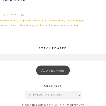
7 COMMENTS
el
,
BDM studio
,
blog mode
,
bubble gum
,
elodieinparis
,
fashion blogger
,
 skates
,
rollers
,
rollers vintage
,
rookie
,
rookie rollerskate
,
shooting
STAY UPDATED
Abonnez-vous
ARCHIVES
ARCHIVES
ELODIE IN PARIS © 2026 ALL RIGHTS RESERVED