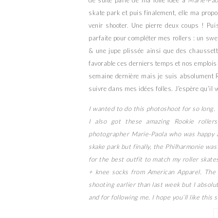
de suite parlé de ma folle idée à
Marie-Pao
skate park et puis finalement, elle ma propos
venir shooter. Une pierre deux coups ! Pui
parfaite pour compléter mes rollers : un swe
& une jupe plissée ainsi que des chausse
favorable ces derniers temps et nos emplois
semaine dernière mais je suis absolument R
suivre dans mes idées folles. J’espère qu’il 
I wanted to do this photoshoot for so long.
I also got these amazing Rookie roller
photographer Marie-Paola who was happy a
skake park but finally, the Philharmonie was
for the best outfit to match my roller ska
+ knee socks from American Apparel. The 
shooting earlier than last week but I absol
and for following me. I hope you’ll like this 