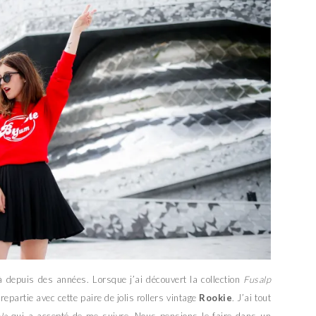
là depuis des années. Lorsque j’ai découvert la collection
Fusalp
epartie avec cette paire de jolis rollers vintage
Rookie
. J’ai tout