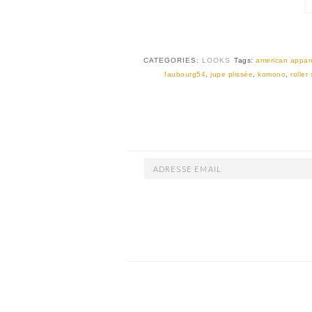
CATEGORIES:
LOOKS
Tags:
american appar
faubourg54
,
jupe plissée
,
komono
,
roller
ADRESSE
EMAIL