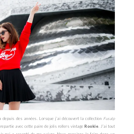
là depuis des années. Lorsque j’ai découvert la collection
Fusalp
epartie avec cette paire de jolis rollers vintage
Rookie
. J’ai tout