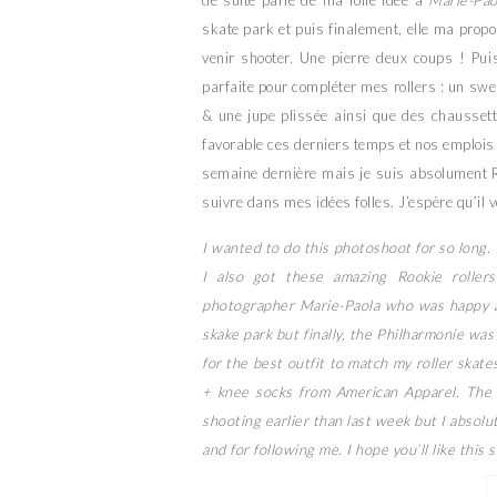
de suite parlé de ma folle idée à
Marie-Pao
skate park et puis finalement, elle ma propos
venir shooter. Une pierre deux coups ! Pui
parfaite pour compléter mes rollers : un swe
& une jupe plissée ainsi que des chausse
favorable ces derniers temps et nos emplois
semaine dernière mais je suis absolument R
suivre dans mes idées folles. J’espère qu’il 
I wanted to do this photoshoot for so long.
I also got these amazing Rookie roller
photographer Marie-Paola who was happy a
skake park but finally, the Philharmonie was
for the best outfit to match my roller ska
+ knee socks from American Apparel. The 
shooting earlier than last week but I absol
and for following me. I hope you’ll like this 