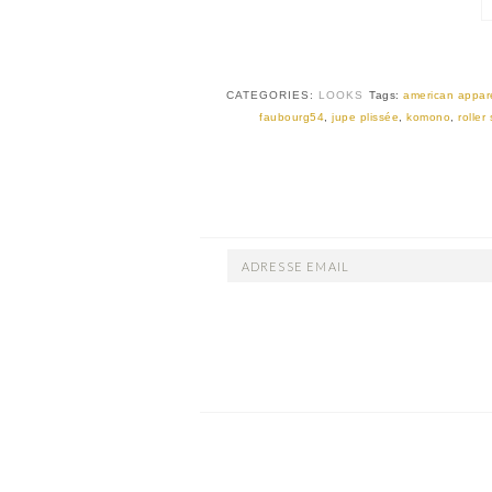
CATEGORIES:
LOOKS
Tags:
american appar
faubourg54
,
jupe plissée
,
komono
,
roller
ADRESSE
EMAIL