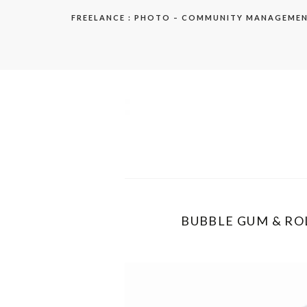
Aller
FREELANCE : PHOTO – COMMUNITY MANAGEME
au
contenu
elodie
BUBBLE GUM & ROL