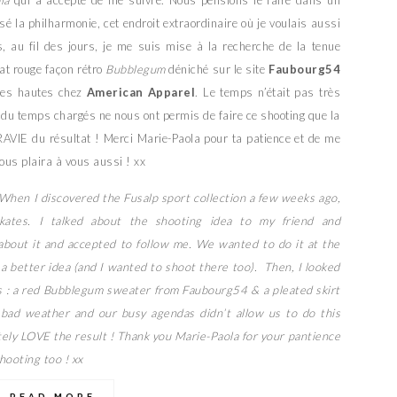
la
qui a accepté de me suivre. Nous pensions le faire dans un
é la philharmonie, cet endroit extraordinaire où je voulais aussi
s, au fil des jours, je me suis mise à la recherche de la tenue
at rouge façon rétro
Bubblegum
déniché sur le site
Faubourg54
ttes hautes chez
American Apparel
. Le temps n’était pas très
 du temps chargés ne nous ont permis de faire ce shooting que la
AVIE du résultat ! Merci Marie-Paola pour ta patience et de me
vous plaira à vous aussi ! xx
 When I discovered the Fusalp sport collection a few weeks ago,
skates. I talked about the shooting idea to my friend and
bout it and accepted to follow me. We wanted to do it at the
 a better idea (and I wanted to shoot there too). Then, I looked
tes : a red Bubblegum sweater from Faubourg54 & a pleated skirt
bad weather and our busy agendas didn’t allow us to do this
utely LOVE the result ! Thank you Marie-Paola for your pantience
shooting too ! xx
READ MORE