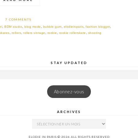
7 COMMENTS
el
,
BDM studio
,
blog mode
,
bubble gum
,
elodieinparis
,
fashion blogger
,
 skates
,
rollers
,
rollers vintage
,
rookie
,
rookie rollerskate
,
shooting
STAY UPDATED
Abonnez-vous
ARCHIVES
ARCHIVES
ELODIE IN PARIS © 2026 ALL RIGHTS RESERVED