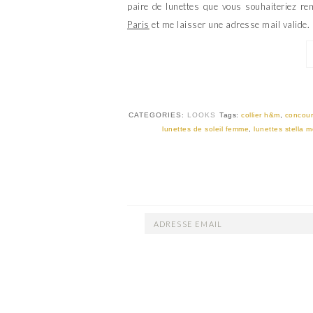
paire de lunettes que vous souhaiteriez re
Paris
et me laisser une adresse mail valide. 
CATEGORIES:
LOOKS
Tags:
collier h&m
,
concour
lunettes de soleil femme
,
lunettes stella 
ADRESSE
EMAIL