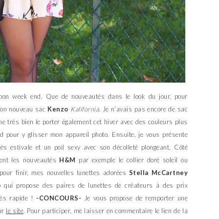
bon week end. Que de nouveautés dans le look du jour, pour
 mon nouveau sac
Kenzo
Kalifornia
. Je n’avais pas encore de sac
e très bien le porter également cet hiver avec des couleurs plus
nd pour y glisser mon appareil photo. Ensuite, je vous présente
rès estivale et un poil sexy avec son décolleté plongeant. Côté
ent les nouveautés
H&M
par exemple le collier doré soleil ou
 pour finir, mes nouvelles lunettes adorées
Stella McCartney
p qui propose des paires de lunettes de créateurs à des prix
rès rapide !
-CONCOURS-
Je vous propose de remporter une
ur
le site
. Pour participer, me laisser en commentaire le lien de la