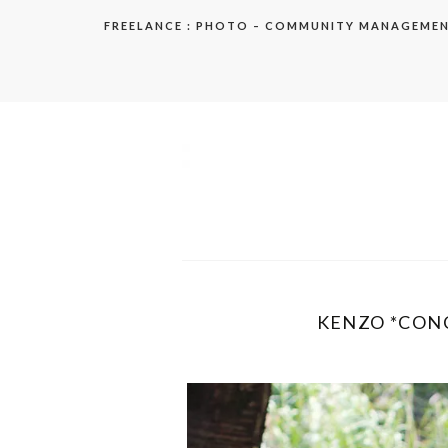
Aller
FREELANCE : PHOTO – COMMUNITY MANAGEME
au
contenu
elodie
KENZO *CONC