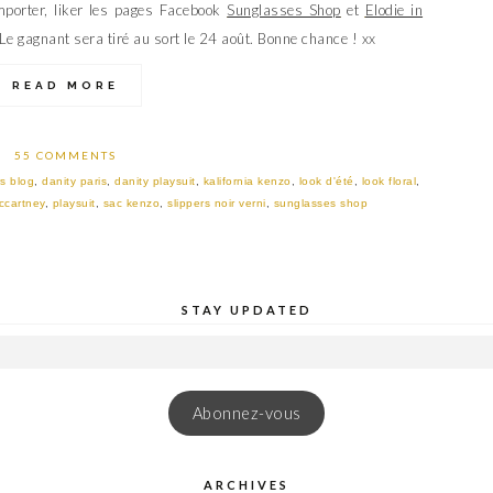
mporter, liker les pages Facebook
Sunglasses Shop
et
Elodie in
Le gagnant sera tiré au sort le 24 août. Bonne chance ! xx
READ MORE
55 COMMENTS
s blog
,
danity paris
,
danity playsuit
,
kalifornia kenzo
,
look d'été
,
look floral
,
mccartney
,
playsuit
,
sac kenzo
,
slippers noir verni
,
sunglasses shop
STAY UPDATED
Abonnez-vous
ARCHIVES