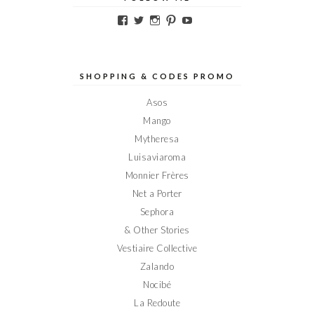
Voir
Voir
Voir
Voir
Voir
le
le
le
le
le
profil
profil
profil
profil
profil
de
de
de
de
de
Elodieinparis
Elodieinparis
Elodieinparis
Elodieinparis
Elodieinparis
sur
sur
sur
sur
sur
SHOPPING & CODES PROMO
Facebook
Twitter
Instagram
Pinterest
YouTube
Asos
Mango
Mytheresa
Luisaviaroma
Monnier Frères
Net a Porter
Sephora
& Other Stories
Vestiaire Collective
Zalando
Nocibé
La Redoute