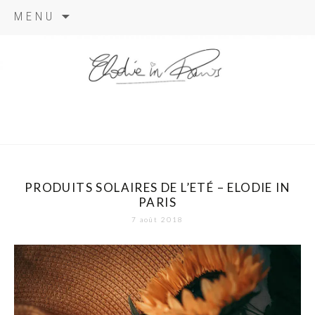
Aller
MENU
au
contenu
elodie in
paris
PRODUITS SOLAIRES DE L’ETÉ – ELODIE IN
PARIS
7 août 2018