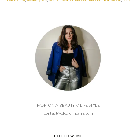
Dior Bronze
,
elodieinparis
,
filorga
,
produits solaires
,
solaires
,
Sun Secure
,
SVR
FASHION // BEAUTY // LIFESTYLE
contact@elodieinparis.com
FOLLOW ME