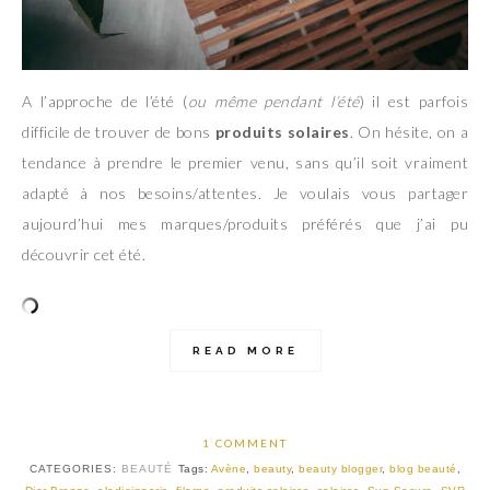
A l’approche de l’été (
ou même pendant l’été
) il est parfois
difficile de trouver de bons
produits solaires
. On hésite, on a
tendance à prendre le premier venu, sans qu’il soit vraiment
adapté à nos besoins/attentes. Je voulais vous partager
aujourd’hui mes marques/produits préférés que j’ai pu
découvrir cet été.
READ MORE
1 COMMENT
CATEGORIES:
BEAUTÉ
Tags:
Avène
,
beauty
,
beauty blogger
,
blog beauté
,