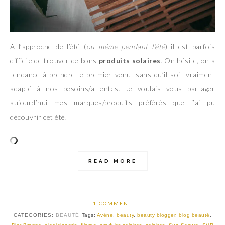
A l’approche de l’été (
ou même pendant l’été
) il est parfois
difficile de trouver de bons
produits solaires
. On hésite, on a
tendance à prendre le premier venu, sans qu’il soit vraiment
adapté à nos besoins/attentes. Je voulais vous partager
aujourd’hui mes marques/produits préférés que j’ai pu
découvrir cet été.
READ MORE
1 COMMENT
CATEGORIES:
BEAUTÉ
Tags:
Avène
,
beauty
,
beauty blogger
,
blog beauté
,