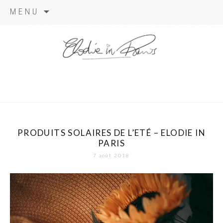
Aller
MENU
au
contenu
elodie in
paris
PRODUITS SOLAIRES DE L’ETÉ – ELODIE IN
PARIS
7 août 2018