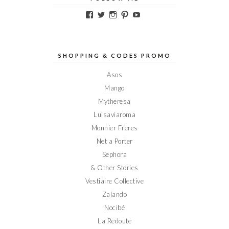
Voir
Voir
Voir
Voir
Voir
le
le
le
le
le
profil
profil
profil
profil
profil
de
de
de
de
de
Elodieinparis
Elodieinparis
Elodieinparis
Elodieinparis
Elodieinparis
sur
sur
sur
sur
sur
SHOPPING & CODES PROMO
Facebook
Twitter
Instagram
Pinterest
YouTube
Asos
Mango
Mytheresa
Luisaviaroma
Monnier Frères
Net a Porter
Sephora
& Other Stories
Vestiaire Collective
Zalando
Nocibé
La Redoute