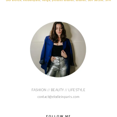
Dior Bronze
,
elodieinparis
,
filorga
,
produits solaires
,
solaires
,
Sun Secure
,
SVR
FASHION // BEAUTY // LIFESTYLE
contact@elodieinparis.com
FOLLOW ME