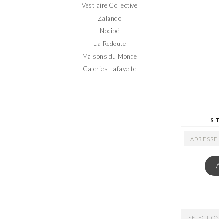
Vestiaire Collective
Zalando
Nocibé
La Redoute
Maisons du Monde
Galeries Lafayette
S
ADRESSE
EMAIL
ARCHIVES