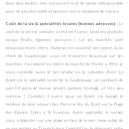
donc plus limités. Une voiture est tout de même indispensable
pour ne pas être limité et pouvoir voir le maximum de choses.
Coût de la vie & spécialités locales (bonnes adresses) :
Le
coût de la vie est similaire à celui en France, seuls les produits
locaux (fruits, légumes, poissons…) sur les marchés sont
beaucoup moins chers. Ramenez en souvenir des épices & du
rhum de Guadeloupe, vous en trouverez beaucoup sur les
marchés. J’ai ramené les miens du marché de Pointe-a-Pitre, je
vous conseille aussi le sel caraïbe ou le colombo, divin! Le
Bokit est la spécialité locale de la Guadeloupe, un sandwich de
pain frit garni de morue, poulet, jambon, fromage…et très peu
onéreux ! Comptez 3 euros pour un Bokit, j’ai mangé le
meilleur de mon séjour chez
Pierre le Roi du Bokit
sur la Plage
des Raisins Clairs à St François. Autre spécialité, le sorbet
coco, à déguster sur une plage en face de la mer. Impossible de
ne pas goûter au Ti punch pour l’apéritif (
ou le déjeuner
), cette