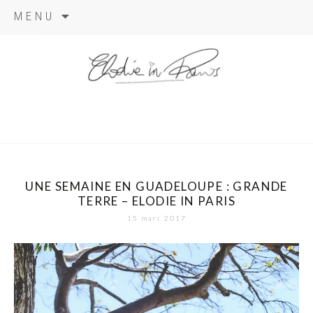
Aller
MENU
au
contenu
elodie in
paris
UNE SEMAINE EN GUADELOUPE : GRANDE
TERRE – ELODIE IN PARIS
15 mars 2017