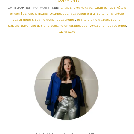
4 COMMENTS
CATEGORIES:
VOYAGES
Tags:
antilles
,
blog voyage
,
caraïbes
,
Des Hôtels
et des îles
,
elodieinparis
,
Guadeloupe
,
guadeloupe grande terre
,
la créole
beach hotel & spa
,
le gosier guadeloupe
,
pointe-a-pitre guadeloupe
,
st
francois
,
travel blogger
,
une semaine en guadeloupe
,
voyager en guadeloupe
,
XL Airways