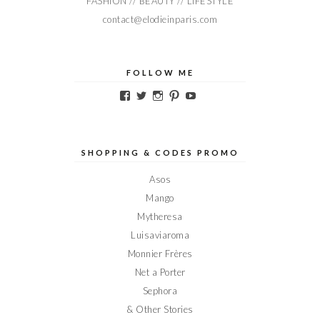
FASHION // BEAUTY // LIFESTYLE
contact@elodieinparis.com
FOLLOW ME
Voir
Voir
Voir
Voir
Voir
le
le
le
le
le
profil
profil
profil
profil
profil
de
de
de
de
de
Elodieinparis
Elodieinparis
Elodieinparis
Elodieinparis
Elodieinparis
sur
sur
sur
sur
sur
SHOPPING & CODES PROMO
Facebook
Twitter
Instagram
Pinterest
YouTube
Asos
Mango
Mytheresa
Luisaviaroma
Monnier Frères
Net a Porter
Sephora
& Other Stories