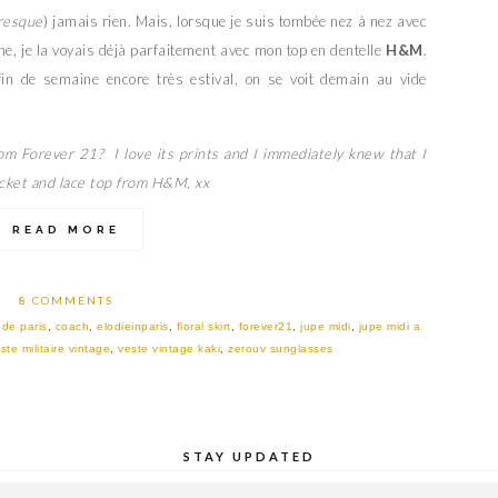
resque
) jamais rien. Mais, lorsque je suis tombée nez à nez avec
nne, je la voyais déjà parfaitement avec mon top en dentelle
H&M
.
fin de semaine encore très estival, on se voit demain au vide
rom Forever 21? I love its prints and I immediately knew that I
jacket and lace top from H&M. xx
READ MORE
8 COMMENTS
de paris
,
coach
,
elodieinparis
,
floral skirt
,
forever21
,
jupe midi
,
jupe midi a
ste militaire vintage
,
veste vintage kaki
,
zerouv sunglasses
STAY UPDATED