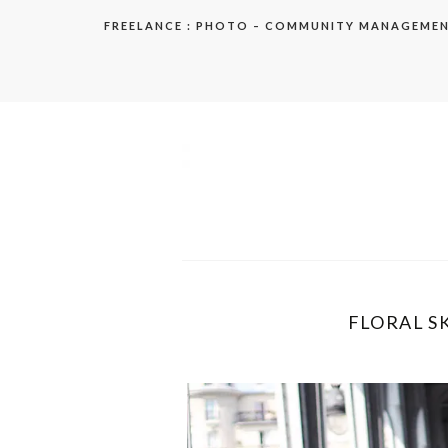
Aller
FREELANCE : PHOTO – COMMUNITY MANAGEME
au
contenu
elodie
FLORAL SK