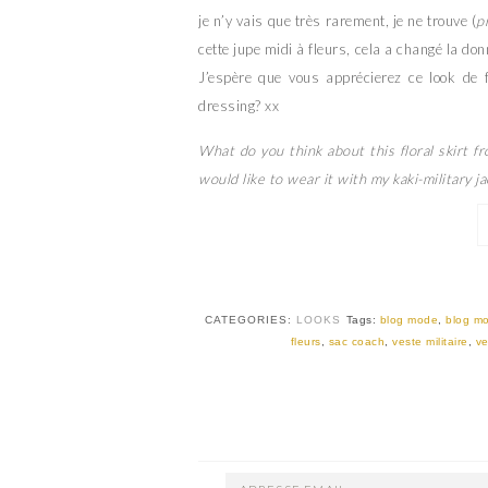
je n’y vais que très rarement, je ne trouve (
p
cette jupe midi à fleurs, cela a changé la do
J’espère que vous apprécierez ce look de 
dressing? xx
What do you think about this floral skirt f
would like to wear it with my kaki-military 
CATEGORIES:
LOOKS
Tags:
blog mode
,
blog mo
fleurs
,
sac coach
,
veste militaire
,
ve
ADRESSE