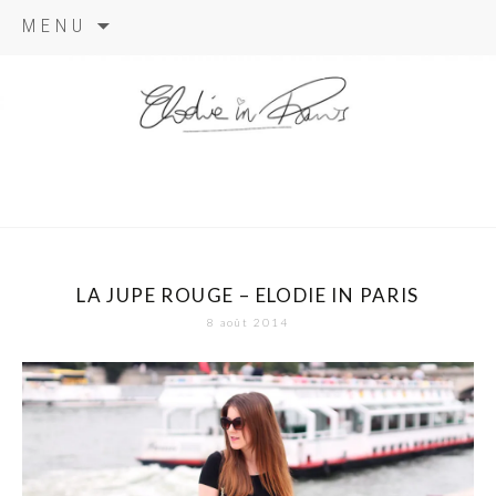
Aller
MENU
au
contenu
elodie in
paris
LA JUPE ROUGE – ELODIE IN PARIS
8 août 2014