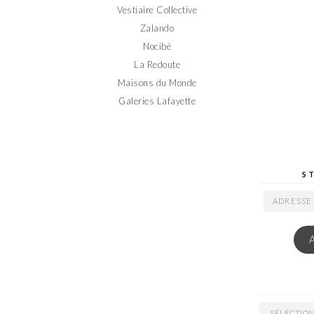
Vestiaire Collective
Zalando
Nocibé
La Redoute
Maisons du Monde
Galeries Lafayette
S
ADRESSE
EMAIL
ARCHIVES