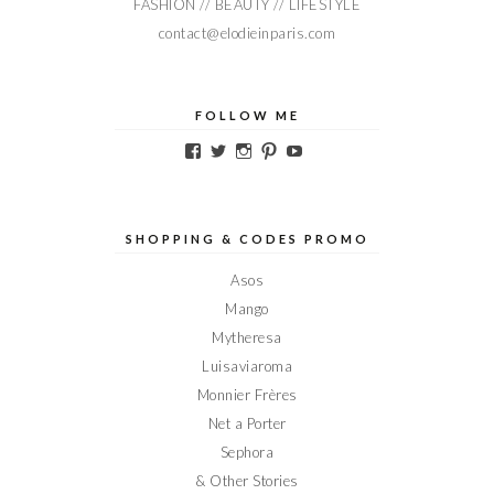
FASHION // BEAUTY // LIFESTYLE
contact@elodieinparis.com
FOLLOW ME
Voir
Voir
Voir
Voir
Voir
le
le
le
le
le
profil
profil
profil
profil
profil
de
de
de
de
de
Elodieinparis
Elodieinparis
Elodieinparis
Elodieinparis
Elodieinparis
sur
sur
sur
sur
sur
SHOPPING & CODES PROMO
Facebook
Twitter
Instagram
Pinterest
YouTube
Asos
Mango
Mytheresa
Luisaviaroma
Monnier Frères
Net a Porter
Sephora
& Other Stories