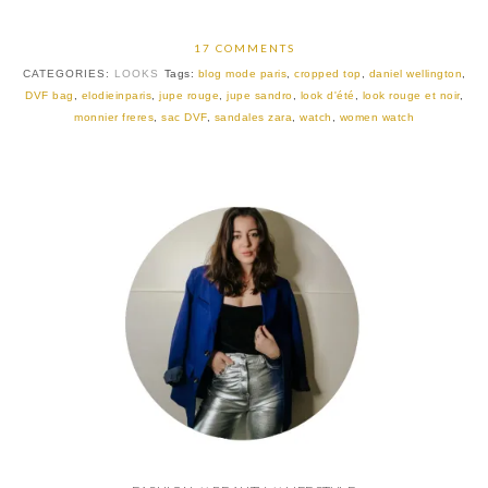
17 COMMENTS
CATEGORIES:
LOOKS
Tags:
blog mode paris
,
cropped top
,
daniel wellington
,
DVF bag
,
elodieinparis
,
jupe rouge
,
jupe sandro
,
look d'été
,
look rouge et noir
,
monnier freres
,
sac DVF
,
sandales zara
,
watch
,
women watch