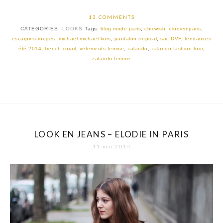
13 COMMENTS
CATEGORIES:
LOOKS
Tags:
blog mode paris
,
chicwish
,
elodieinparis
,
escarpins rouges
,
michael michael kors
,
pantalon tropical
,
sac DVF
,
tendances
été 2014
,
trench corail
,
vetements femme
,
zalando
,
zalando fashion tour
,
zalando femme
LOOK EN JEANS – ELODIE IN PARIS
11 mai 2014