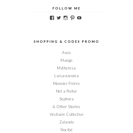
FOLLOW ME
Voir
Voir
Voir
Voir
Voir
le
le
le
le
le
profil
profil
profil
profil
profil
de
de
de
de
de
Elodieinparis
Elodieinparis
Elodieinparis
Elodieinparis
Elodieinparis
sur
sur
sur
sur
sur
SHOPPING & CODES PROMO
Facebook
Twitter
Instagram
Pinterest
YouTube
Asos
Mango
Mytheresa
Luisaviaroma
Monnier Frères
Net a Porter
Sephora
& Other Stories
Vestiaire Collective
Zalando
Nocibé