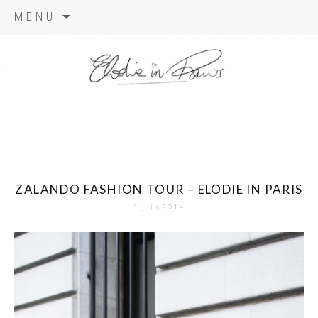
Aller
MENU
au
contenu
elodie in
paris
ZALANDO FASHION TOUR – ELODIE IN PARIS
1 juin 2014