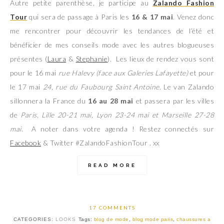
Autre petite parenthèse, je participe au
Zalando Fashion
Tour
qui sera de passage à Paris les
16 & 17 mai
. Venez donc
me rencontrer pour découvrir les tendances de l’été et
bénéficier de mes conseils mode avec les autres blogueuses
présentes (
Laura
&
Stephanie
). Les lieux de rendez vous sont
pour le 16 mai
rue Halevy (face aux Galeries Lafayette)
et pour
le 17 mai
24, rue du Faubourg Saint Antoine
. Le van Zalando
sillonnera la France du
16 au 28 mai
et passera par les villes
de
Paris,
Lille 20-21 mai, Lyon 23-24 mai et Marseille 27-28
mai
. A noter dans votre agenda ! Restez connectés sur
Facebook
& Twitter #ZalandoFashionTour . xx
READ MORE
17 COMMENTS
CATEGORIES:
LOOKS
Tags:
blog de mode
,
blog mode paris
,
chaussures a