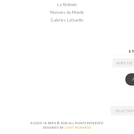
La Redoute
Maisons du Monde
Galeries Lafayette
S
ADRESSE
EMAIL
ARCHIVES
ELODIE IN PARIS © 2026 ALL RIGHTS RESERVED
DESIGNED BY
LIGHT MORANGO