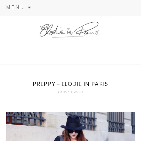
Aller
MENU
au
contenu
elodie in
paris
PREPPY – ELODIE IN PARIS
10 avril 2015