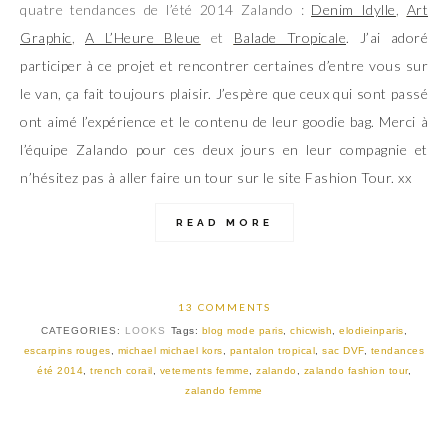
quatre tendances de l’été 2014 Zalando :
Denim Idylle
,
Art
Graphic
,
A L’Heure Bleue
et
Balade Tropicale
. J’ai adoré
participer à ce projet et rencontrer certaines d’entre vous sur
le van, ça fait toujours plaisir. J’espère que ceux qui sont passé
ont aimé l’expérience et le contenu de leur goodie bag. Merci à
l’équipe Zalando pour ces deux jours en leur compagnie et
n’hésitez pas à aller faire un tour sur le site Fashion Tour. xx
READ MORE
13 COMMENTS
CATEGORIES:
LOOKS
Tags:
blog mode paris
,
chicwish
,
elodieinparis
,
escarpins rouges
,
michael michael kors
,
pantalon tropical
,
sac DVF
,
tendances
été 2014
,
trench corail
,
vetements femme
,
zalando
,
zalando fashion tour
,
zalando femme