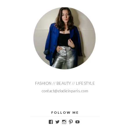
FASHION // BEAUTY // LIFESTYLE
contact@elodieinparis.com
FOLLOW ME
Voir
Voir
Voir
Voir
Voir
le
le
le
le
le