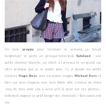
Un look
preppy
pour terminer la semaine…ça faisait
longtemps! Je porte un presque-total-look
Subdued
: une
petite chemise blanche, un short à carreaux et un grand sac
ultra pratique que je ne quitte plus. J’y ai ajouté ma petite
ceinture
Hugo Boss
, mes escarpins rouges
Michael Kors
et
bien sur mon chapeau noir, mon fidèle allié. L’amour de chien
Joey
de mon amie Lila a aussi prit la pose sur ces photos…
tellement mignon ce petit berger des shetlands ! Bon week end
xxx