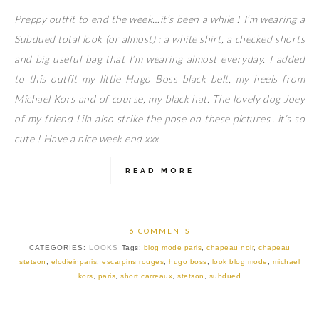
Preppy outfit to end the week…it’s been a while ! I’m wearing a
Subdued total look (or almost) : a white shirt, a checked shorts
and big useful bag that I’m wearing almost everyday. I added
to this outfit my little Hugo Boss black belt, my heels from
Michael Kors and of course, my black hat. The lovely dog Joey
of my friend Lila also strike the pose on these pictures…it’s so
cute ! Have a nice week end xxx
READ MORE
6 COMMENTS
CATEGORIES:
LOOKS
Tags:
blog mode paris
,
chapeau noir
,
chapeau
stetson
,
elodieinparis
,
escarpins rouges
,
hugo boss
,
look blog mode
,
michael
kors
,
paris
,
short carreaux
,
stetson
,
subdued