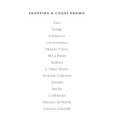
profil
profil
profil
profil
profil
de
de
de
de
de
Elodieinparis
Elodieinparis
Elodieinparis
Elodieinparis
Elodieinparis
sur
sur
sur
sur
sur
SHOPPING & CODES PROMO
Facebook
Twitter
Instagram
Pinterest
YouTube
Asos
Mango
Mytheresa
Luisaviaroma
Monnier Frères
Net a Porter
Sephora
& Other Stories
Vestiaire Collective
Zalando
Nocibé
La Redoute
Maisons du Monde
Galeries Lafayette