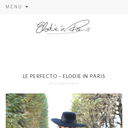
Aller
MENU
au
contenu
elodie in
paris
LE PERFECTO – ELODIE IN PARIS
15 octobre 2014