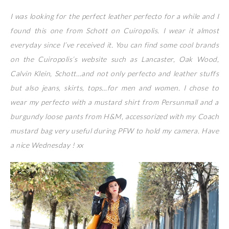
I was looking for the perfect leather perfecto for a while and I
found this one from Schott on Cuiropolis. I wear it almost
everyday since I’ve received it. You can find some cool brands
on the Cuiropolis’s website such as Lancaster, Oak Wood,
Calvin Klein, Schott…and not only perfecto and leather stuffs
but also jeans, skirts, tops…for men and women. I chose to
wear my perfecto with a mustard shirt from Persunmall and a
burgundy loose pants from H&M, accessorized with my Coach
mustard bag very useful during PFW to hold my camera. Have
a nice Wednesday ! xx