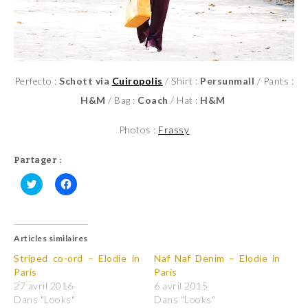
Perfecto :
Schott via
Cuiropolis
/ Shirt :
Persunmall
/ Pants :
H&M
/ Bag :
Coach
/ Hat :
H&M
Photos :
Frassy
Partager :
C
C
l
l
i
i
q
q
u
u
Articles similaires
e
e
z
z
p
p
Striped co-ord – Elodie in
Naf Naf Denim – Elodie in
o
o
Paris
Paris
u
u
r
r
27 avril 2016
6 avril 2015
p
p
Dans "Looks"
Dans "Looks"
a
a