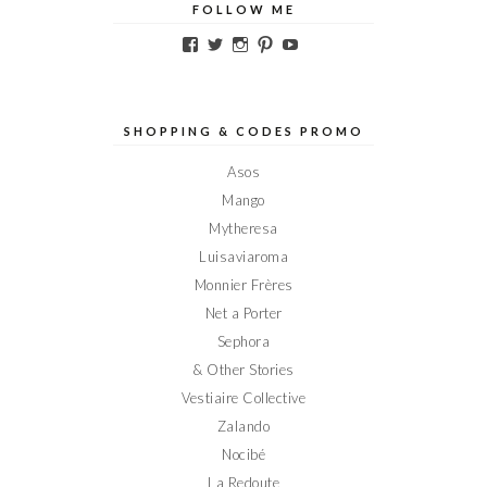
FOLLOW ME
Voir
Voir
Voir
Voir
Voir
le
le
le
le
le
profil
profil
profil
profil
profil
de
de
de
de
de
Elodieinparis
Elodieinparis
Elodieinparis
Elodieinparis
Elodieinparis
sur
sur
sur
sur
sur
SHOPPING & CODES PROMO
Facebook
Twitter
Instagram
Pinterest
YouTube
Asos
Mango
Mytheresa
Luisaviaroma
Monnier Frères
Net a Porter
Sephora
& Other Stories
Vestiaire Collective
Zalando
Nocibé
La Redoute