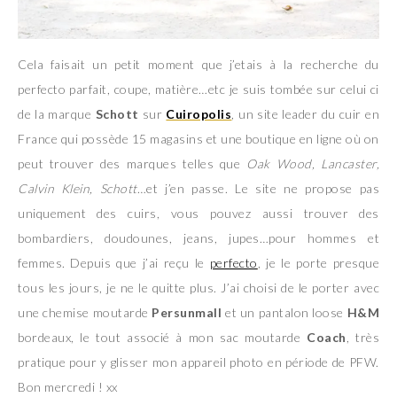
Cela faisait un petit moment que j’etais à la recherche du
perfecto parfait, coupe, matière…etc je suis tombée sur celui ci
de la marque
Schott
sur
Cuiropolis
, un site leader du cuir en
France qui possède 15 magasins et une boutique en ligne où on
peut trouver des marques telles que
Oak Wood, Lancaster,
Calvin Klein, Schott
…et j’en passe. Le site ne propose pas
uniquement des cuirs, vous pouvez aussi trouver des
bombardiers, doudounes, jeans, jupes…pour hommes et
femmes. Depuis que j’ai reçu le
perfecto
, je le porte presque
tous les jours, je ne le quitte plus. J’ai choisi de le porter avec
une chemise moutarde
Persunmall
et un pantalon loose
H&M
bordeaux, le tout associé à mon sac moutarde
Coach
, très
pratique pour y glisser mon appareil photo en période de PFW.
Bon mercredi ! xx