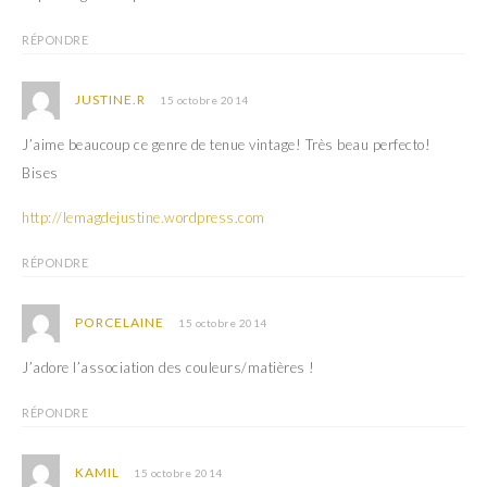
RÉPONDRE
JUSTINE.R
15 octobre 2014
J’aime beaucoup ce genre de tenue vintage! Très beau perfecto!
Bises
http://lemagdejustine.wordpress.com
RÉPONDRE
PORCELAINE
15 octobre 2014
J’adore l’association des couleurs/matières !
RÉPONDRE
KAMIL
15 octobre 2014