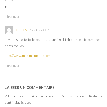
♥
RÉPONDRE
NIKITA
16 octobre 2014
Love this perfecto babe… It’s stunning. I think I need to buy these
pants too. xxx
http://www.meetmeinparee.com
RÉPONDRE
LAISSER UN COMMENTAIRE
Votre adresse e-mail ne sera pas publiée.
Les champs obligatoires
sont indiqués avec
*