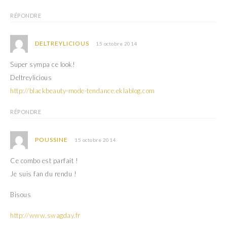
l
l
e
l
RÉPONDRE
f
e
e
f
n
e
ê
n
DELTREYLICIOUS
15 octobre 2014
t
ê
r
t
e
r
Super sympa ce look!
)
e
)
Deltreylicious
http://blackbeauty-mode-tendance.eklablog.com
RÉPONDRE
POUSSINE
15 octobre 2014
Ce combo est parfait !
Je suis fan du rendu !
Bisous
http://www.swagday.fr