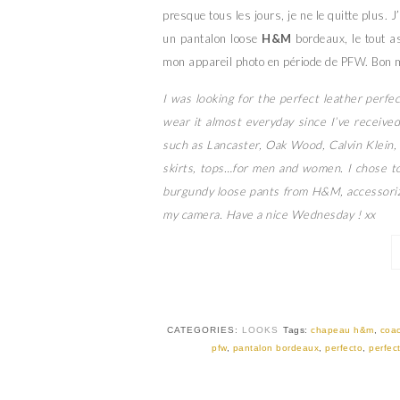
presque tous les jours, je ne le quitte plus.
un pantalon loose
H&M
bordeaux, le tout 
mon appareil photo en période de PFW. Bon m
I was looking for the perfect leather perfec
wear it almost everyday since I’ve receive
such as Lancaster, Oak Wood, Calvin Klein, 
skirts, tops…for men and women. I chose t
burgundy loose pants from H&M, accessori
my camera. Have a nice Wednesday ! xx
CATEGORIES:
LOOKS
Tags:
chapeau h&m
,
coa
pfw
,
pantalon bordeaux
,
perfecto
,
perfect