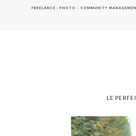
Aller
FREELANCE : PHOTO – COMMUNITY MANAGEME
au
contenu
elodie
LE PERFEC