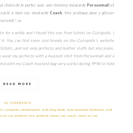
 J’ai choisi de le porter avec une chemise moutarde
Persunmall
et
associé à mon sac moutarde
Coach
, très pratique pour y glisser
ercredi ! xx
to for a while and I found this one from Schott on Cuiropolis. I
d it. You can find some cool brands on the Cuiropolis’s website
Schott…and not only perfecto and leather stuffs but also jeans,
o wear my perfecto with a mustard shirt from Persunmall and a
zed with my Coach mustard bag very useful during PFW to hold
READ MORE
10 COMMENTS
ch
,
cuiropolis
,
elodieinparis
,
look blog mode
,
look moutarde bordeaux
,
look
o en cuir
,
perfecto noir
,
perfecto schott
,
sac coach
,
veste en cuir