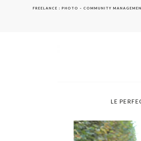
Aller
FREELANCE : PHOTO – COMMUNITY MANAGEME
au
contenu
elodie
LE PERFEC