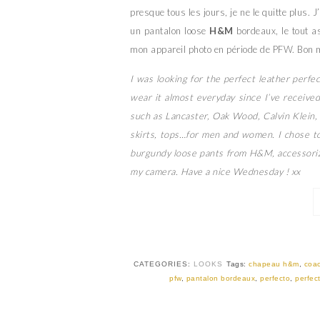
presque tous les jours, je ne le quitte plus.
un pantalon loose
H&M
bordeaux, le tout 
mon appareil photo en période de PFW. Bon m
I was looking for the perfect leather perfec
wear it almost everyday since I’ve receive
such as Lancaster, Oak Wood, Calvin Klein, 
skirts, tops…for men and women. I chose t
burgundy loose pants from H&M, accessori
my camera. Have a nice Wednesday ! xx
CATEGORIES:
LOOKS
Tags:
chapeau h&m
,
coa
pfw
,
pantalon bordeaux
,
perfecto
,
perfect