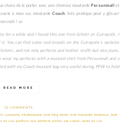
 J’ai choisi de le porter avec une chemise moutarde
Persunmall
et
associé à mon sac moutarde
Coach
, très pratique pour y glisser
ercredi ! xx
to for a while and I found this one from Schott on Cuiropolis. I
d it. You can find some cool brands on the Cuiropolis’s website
Schott…and not only perfecto and leather stuffs but also jeans,
o wear my perfecto with a mustard shirt from Persunmall and a
zed with my Coach mustard bag very useful during PFW to hold
READ MORE
10 COMMENTS
ch
,
cuiropolis
,
elodieinparis
,
look blog mode
,
look moutarde bordeaux
,
look
o en cuir
,
perfecto noir
,
perfecto schott
,
sac coach
,
veste en cuir