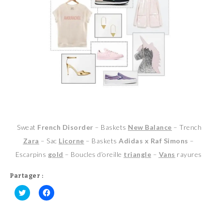
Sweat
French Disorder
– Baskets
New Balance
– Trench
Zara
– Sac
Licorne
– Baskets
Adidas x Raf Simons
–
Escarpins
gold
– Boucles d’oreille
triangle
–
Vans
rayures
Partager :
C
C
l
l
i
i