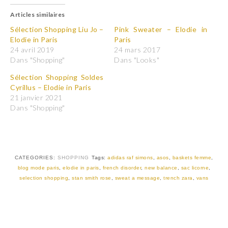
q
q
u
u
Articles similaires
e
e
z
z
p
p
Sélection Shopping Liu Jo –
Pink Sweater – Elodie in
o
o
Elodie in Paris
Paris
u
u
r
r
24 avril 2019
24 mars 2017
p
p
Dans "Shopping"
Dans "Looks"
a
a
r
r
t
t
Sélection Shopping Soldes
a
a
Cyrillus – Elodie in Paris
g
g
e
e
21 janvier 2021
r
r
Dans "Shopping"
s
s
u
u
r
r
T
F
w
a
i
c
t
e
t
b
CATEGORIES:
SHOPPING
Tags:
adidas raf simons
,
asos
,
baskets femme
,
e
o
r
o
blog mode paris
,
elodie in paris
,
french disorder
,
new balance
,
sac licorne
,
(
k
selection shopping
,
stan smith rose
,
sweat a message
,
trench zara
,
vans
o
(
u
o
v
u
r
v
e
r
d
e
a
d
n
a