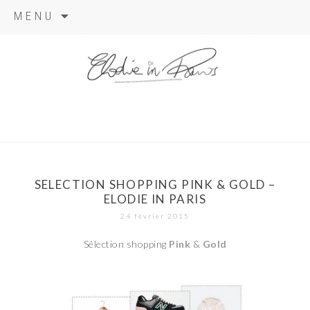
Aller
MENU
au
contenu
elodie in
paris
SELECTION SHOPPING PINK & GOLD –
ELODIE IN PARIS
24 février 2015
Sélection shopping
Pink
&
Gold