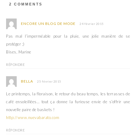
s
n
2 COMMENTS
u
s
n
u
e
n
n
e
o
n
ENCORE UN BLOG DE MODE
24 février 2015
u
o
v
u
e
v
Pas mal l’imperméable pour la pluie, une jolie manière de se
l
e
l
l
protéger ;)
e
l
f
e
Bises, Marine
e
f
n
e
ê
n
RÉPONDRE
t
ê
r
t
e
r
)
e
BELLA
25 février 2015
)
Le printemps, la floraison, le retour du beau temps, les terrasses de
café ensoleillées… tout ça donne la furieuse envie de s’offrir une
nouvelle paire de baskets !
http://www.nuevabarato.com
RÉPONDRE