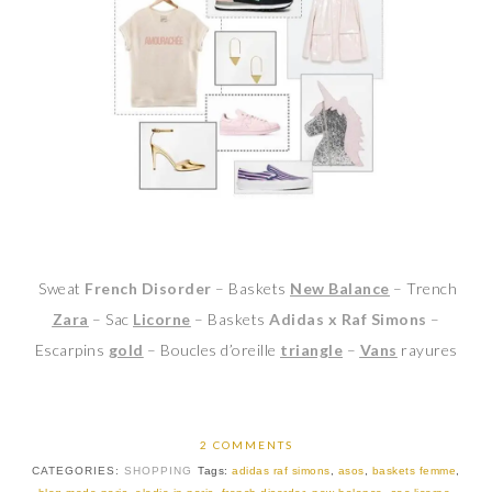
Sweat
French Disorder
– Baskets
New Balance
– Trench
Zara
– Sac
Licorne
– Baskets
Adidas x Raf Simons
–
Escarpins
gold
– Boucles d’oreille
triangle
–
Vans
rayures
2 COMMENTS
CATEGORIES:
SHOPPING
Tags:
adidas raf simons
,
asos
,
baskets femme
,