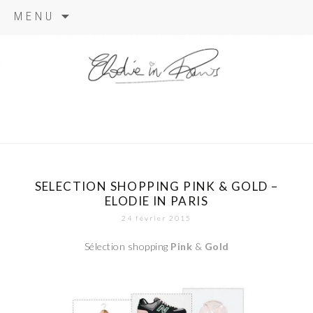
Aller
MENU
au
contenu
elodie in
paris
SELECTION SHOPPING PINK & GOLD –
ELODIE IN PARIS
24 février 2015
Sélection shopping
Pink
&
Gold