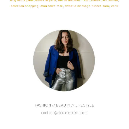
blog mode paris
,
elodie in paris
,
french disorder
,
new balance
,
sac licorne
,
selection shopping
,
stan smith rose
,
sweat a message
,
trench zara
,
vans
FASHION // BEAUTY // LIFESTYLE
contact@elodieinparis.com