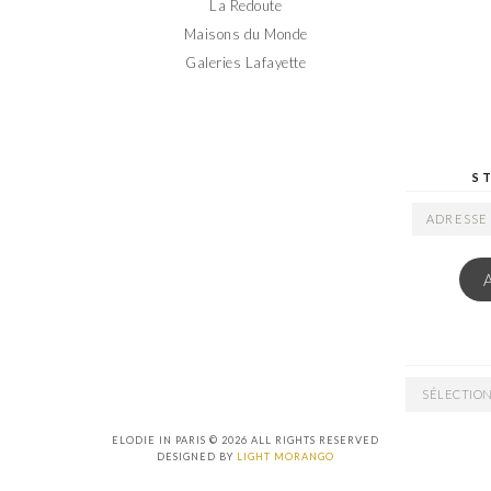
La Redoute
Maisons du Monde
Galeries Lafayette
S
ADRESSE
EMAIL
ARCHIVES
ELODIE IN PARIS © 2026 ALL RIGHTS RESERVED
DESIGNED BY
LIGHT MORANGO