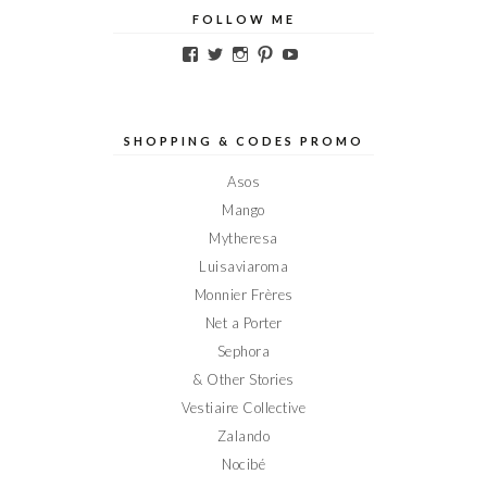
FOLLOW ME
Voir
Voir
Voir
Voir
Voir
le
le
le
le
le
profil
profil
profil
profil
profil
de
de
de
de
de
Elodieinparis
Elodieinparis
Elodieinparis
Elodieinparis
Elodieinparis
sur
sur
sur
sur
sur
SHOPPING & CODES PROMO
Facebook
Twitter
Instagram
Pinterest
YouTube
Asos
Mango
Mytheresa
Luisaviaroma
Monnier Frères
Net a Porter
Sephora
& Other Stories
Vestiaire Collective
Zalando
Nocibé