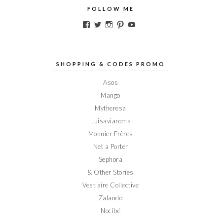
FOLLOW ME
Voir
Voir
Voir
Voir
Voir
le
le
le
le
le
profil
profil
profil
profil
profil
de
de
de
de
de
Elodieinparis
Elodieinparis
Elodieinparis
Elodieinparis
Elodieinparis
sur
sur
sur
sur
sur
SHOPPING & CODES PROMO
Facebook
Twitter
Instagram
Pinterest
YouTube
Asos
Mango
Mytheresa
Luisaviaroma
Monnier Frères
Net a Porter
Sephora
& Other Stories
Vestiaire Collective
Zalando
Nocibé