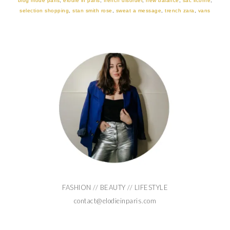
blog mode paris
,
elodie in paris
,
french disorder
,
new balance
,
sac licorne
,
selection shopping
,
stan smith rose
,
sweat a message
,
trench zara
,
vans
FASHION // BEAUTY // LIFESTYLE
contact@elodieinparis.com