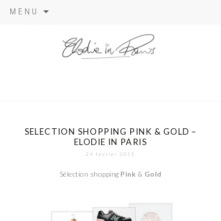
Aller
MENU
au
contenu
elodie in
paris
SELECTION SHOPPING PINK & GOLD –
ELODIE IN PARIS
24 février 2015
Sélection shopping
Pink
&
Gold