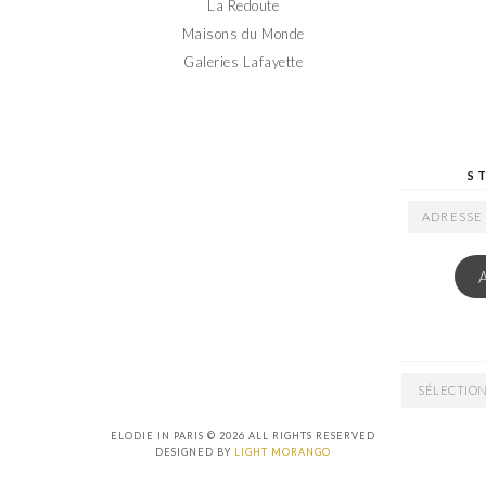
La Redoute
Maisons du Monde
Galeries Lafayette
S
ADRESSE
EMAIL
ARCHIVES
ELODIE IN PARIS © 2026 ALL RIGHTS RESERVED
DESIGNED BY
LIGHT MORANGO