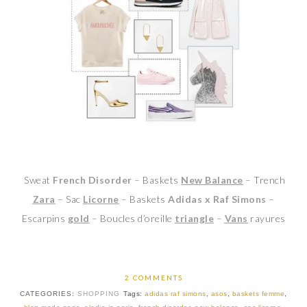
Sweat
French Disorder
– Baskets
New Balance
– Trench
Zara
– Sac
Licorne
– Baskets
Adidas x Raf Simons
–
Escarpins
gold
– Boucles d’oreille
triangle
–
Vans
rayures
2 COMMENTS
CATEGORIES:
SHOPPING
Tags:
adidas raf simons
,
asos
,
baskets femme
,