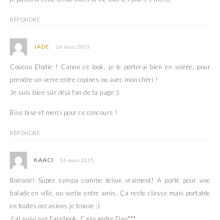
RÉPONDRE
JADE
26 mars 2015
Coucou Elodie ! Canon ce look, je le porterai bien en soirée, pour
prendre un verre entre copines ou avec mon chéri !
Je suis bien sûr déjà fan de ta page :)
Bise bise et merci pour ce concours !
RÉPONDRE
KAACI
26 mars 2015
Bonsoir! Super sympa comme tenue vraiment! A porté pour une
balade en ville, ou sortie entre amis. Ça reste classe mais portable
en toutes occasions je trouve :)
J’ai suivi sur Facebook: Cassandre Dau***