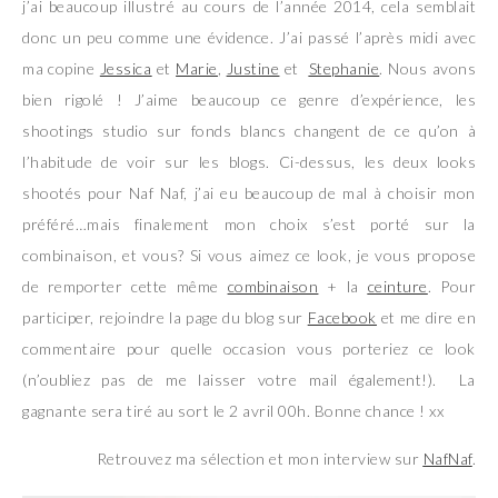
j’ai beaucoup illustré au cours de l’année 2014, cela semblait
donc un peu comme une évidence. J’ai passé l’après midi avec
ma copine
Jessica
et
Marie
,
Justine
et
Stephanie
. Nous avons
bien rigolé ! J’aime beaucoup ce genre d’expérience, les
shootings studio sur fonds blancs changent de ce qu’on à
l’habitude de voir sur les blogs. Ci-dessus, les deux looks
shootés pour Naf Naf, j’ai eu beaucoup de mal à choisir mon
préféré…mais finalement mon choix s’est porté sur la
combinaison, et vous? Si vous aimez ce look, je vous propose
de remporter cette même
combinaison
+ la
ceinture
. Pour
participer, rejoindre la page du blog sur
Facebook
et me dire en
commentaire pour quelle occasion vous porteriez ce look
(n’oubliez pas de me laisser votre mail également!). La
gagnante sera tiré au sort le 2 avril 00h. Bonne chance ! xx
Retrouvez ma sélection et mon interview sur
NafNaf
.