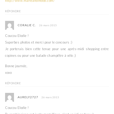
http://www.marieandmood.com/
RÉPONDRE
CORALIE C.
26 mars 2015
Coucou Elodie !
Superbes photos et merci pour le concours :)
Je porterais bien cette tenue pour une après-midi shopping entre
copines ou pour une balade champêtre à vélo ;)
Bonne journée,
xoxo
RÉPONDRE
AURELY2727
26 mars 2015
Coucou Elodie !