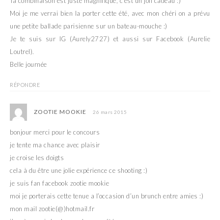
Ta combinaison est juste magnifique, c’est un joli cadeau :)
Moi je me verrai bien la porter cette été, avec mon chéri on a prévu
une petite ballade parisienne sur un bateau-mouche :)
Je te suis sur IG (Aurely2727) et aussi sur Facebook (Aurelie
Loutrel).
Belle journée
RÉPONDRE
ZOOTIE MOOKIE
26 mars 2015
bonjour merci pour le concours
je tente ma chance avec plaisir
je croise les doigts
cela à du être une jolie expérience ce shooting :)
je suis fan facebook zootie mookie
moi je porterais cette tenue a l’occasion d’un brunch entre amies :)
mon mail zootie(@)hotmail.fr