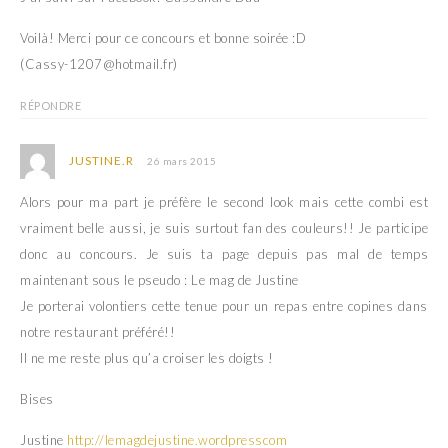
Voilà! Merci pour ce concours et bonne soirée :D
(Cassy-1207@hotmail.fr)
RÉPONDRE
JUSTINE.R
26 mars 2015
Alors pour ma part je préfère le second look mais cette combi est
vraiment belle aussi, je suis surtout fan des couleurs!! Je participe
donc au concours. Je suis ta page depuis pas mal de temps
maintenant sous le pseudo : Le mag de Justine
Je porterai volontiers cette tenue pour un repas entre copines dans
notre restaurant préféré!!
Il ne me reste plus qu’a croiser les doigts !
Bises
Justine
http://lemagdejustine.wordpresscom