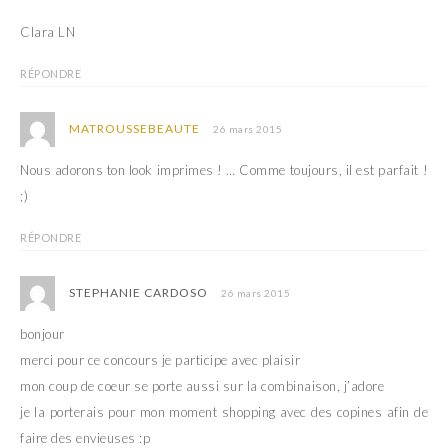
Clara LN
RÉPONDRE
MATROUSSEBEAUTE
26 mars 2015
Nous adorons ton look imprimes ! … Comme toujours, il est parfait !
;)
RÉPONDRE
STEPHANIE CARDOSO
26 mars 2015
bonjour
merci pour ce concours je participe avec plaisir
mon coup de coeur se porte aussi sur la combinaison, j’adore
je la porterais pour mon moment shopping avec des copines afin de
faire des envieuses :p