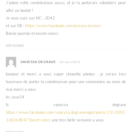
J’adore cette combinaison aussi, et je la porterais volontiers pour
l
e
l
l
aller au boulot !
e
l
f
e
Je vous suis sur HC : JD42
e
f
n
e
et sur FB :
https://www.facebook.com/josiane.durieux
ê
n
t
ê
Bonne journée et encore merci
r
t
e
r
)
e
)
RÉPONDRE
VANESSA DEGRAVE
26 mars 2015
bonjour et merci a vous super chouette photos . je serais tres
heureuse de porter la combinaison pour une comminion au mois de
mai merci a vous
hc vava54
fc vanessa degrave
https://www.facebook.com/vanessa.degravemiget/posts/1553303
168268047?pnref=story
une tres belle semaine a vous