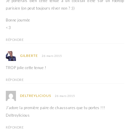
Je porterais bien cette tenue à un cocktail d’été sur un rooftop
parisien (on peut toujours rêver non ? :))
Bonne journée
<3
RÉPONDRE
GILBERTE
26 mars 2015
TROP jolie cette tenue !
RÉPONDRE
DELTREYLICIOUS
26 mars 2015
J’adore la première paire de chaussures que tu portes !!!
Deltreylicious
RÉPONDRE