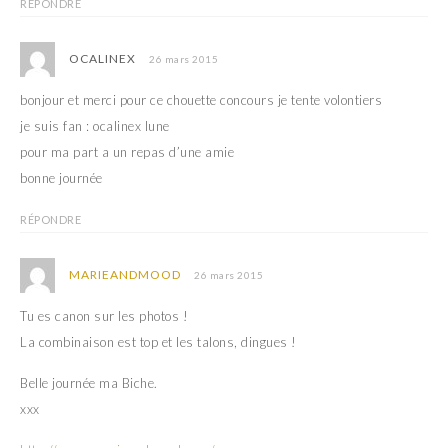
RÉPONDRE
OCALINEX
26 mars 2015
bonjour et merci pour ce chouette concours je tente volontiers
je suis fan : ocalinex lune
pour ma part a un repas d’une amie
bonne journée
RÉPONDRE
MARIEANDMOOD
26 mars 2015
Tu es canon sur les photos !
La combinaison est top et les talons, dingues !
Belle journée ma Biche.
xxx