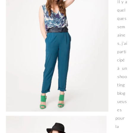
Il y a
quel
ques
sem
aine
s, j’ai
parti
cipé
à un
shoo
ting
blog
ueus
es
pour
la