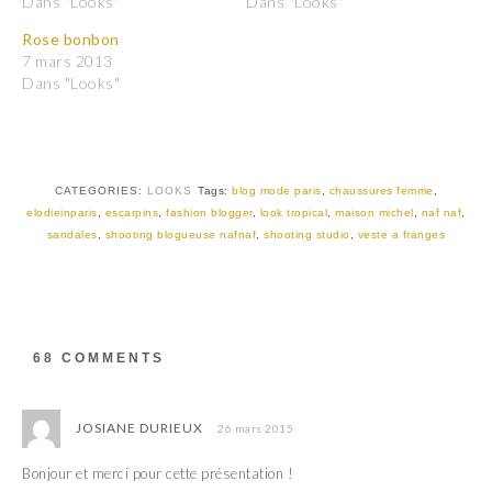
Dans "Looks"
Dans "Looks"
a
a
r
r
t
t
Rose bonbon
a
a
7 mars 2013
g
g
e
e
Dans "Looks"
r
r
s
s
u
u
r
r
T
F
w
a
i
c
t
e
CATEGORIES:
LOOKS
Tags:
blog mode paris
,
chaussures femme
,
t
b
elodieinparis
,
escarpins
,
fashion blogger
,
look tropical
,
maison michel
,
naf naf
,
e
o
r
o
sandales
,
shooting blogueuse nafnaf
,
shooting studio
,
veste a franges
(
k
o
(
u
o
v
u
r
v
e
r
d
e
a
d
68 COMMENTS
n
a
s
n
u
s
n
u
e
n
JOSIANE DURIEUX
26 mars 2015
n
e
o
n
u
o
Bonjour et merci pour cette présentation !
v
u
e
v