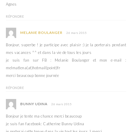
Agnes
RÉPONDRE
MELANIE BOULANGER
26 mars 2015
Bonjour, superbe ! je participe avec plaisir :) je la porterais pendant
mes vacances ^^ et dans la vie de tous les jours
je suis fan sur FB : Melanie Boulanger et mon e-mail :
melmatlena(at)hotmail(point)fr
merci beaucoup bonne journée
RÉPONDRE
BUNNY UDINA
26 mars 2015
Bonjour je tente ma chance merci beaucoup
je suis fan facebook: Catherine Bunny Udina
je porterai cette tenue dans la vie tout les jours :) merci