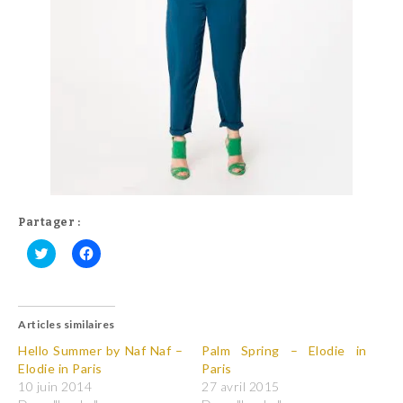
Partager :
C
C
l
l
i
i
q
q
u
u
Articles similaires
e
e
z
z
p
p
Hello Summer by Naf Naf –
Palm Spring – Elodie in
o
o
Elodie in Paris
Paris
u
u
r
r
10 juin 2014
27 avril 2015
p
p