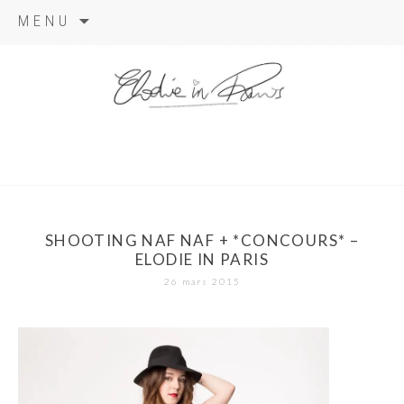
Aller
MENU
au
contenu
elodie in
paris
SHOOTING NAF NAF + *CONCOURS* –
ELODIE IN PARIS
26 mars 2015