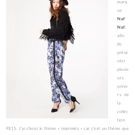
marq
ue
Naf
Naf
,
afin
de
prése
nter
plusie
urs
unive
rs de
la
collec
tion
PE15. J’ai choisi le thème « imprimés » car c’est un thème que