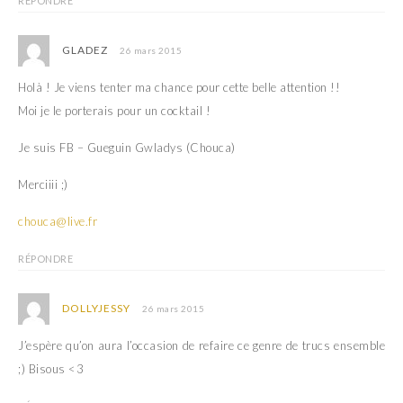
RÉPONDRE
GLADEZ
26 mars 2015
Holà ! Je viens tenter ma chance pour cette belle attention !!
Moi je le porterais pour un cocktail !
Je suis FB – Gueguin Gwladys (Chouca)
Merciiii ;)
chouca@live.fr
RÉPONDRE
DOLLYJESSY
26 mars 2015
J’espère qu’on aura l’occasion de refaire ce genre de trucs ensemble
;) Bisous <3