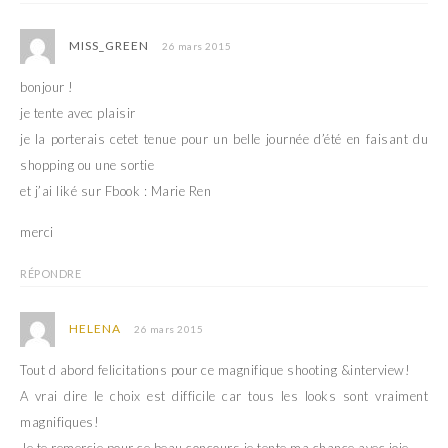
MISS_GREEN
26 mars 2015
bonjour !
je tente avec plaisir
je la porterais cetet tenue pour un belle journée d’été en faisant du
shopping ou une sortie
et j’ai liké sur Fbook : Marie Ren
merci
RÉPONDRE
HELENA
26 mars 2015
Tout d abord felicitations pour ce magnifique shooting &interview!
A vrai dire le choix est difficile car tous les looks sont vraiment
magnifiques!
Je te remercie pour ce beau concours,je tente ma chance avec joie.