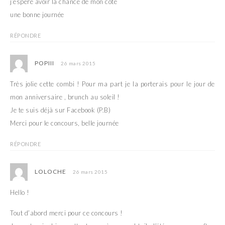
j’espère avoir la chance de mon côté
une bonne journée
RÉPONDRE
POPIII
26 mars 2015
Très jolie cette combi ! Pour ma part je la porterais pour le jour de
mon anniversaire , brunch au soleil !
Je te suis déjà sur Facebook (P.B)
Merci pour le concours, belle journée
RÉPONDRE
LOLOCHE
26 mars 2015
Hello !
Tout d’abord merci pour ce concours !