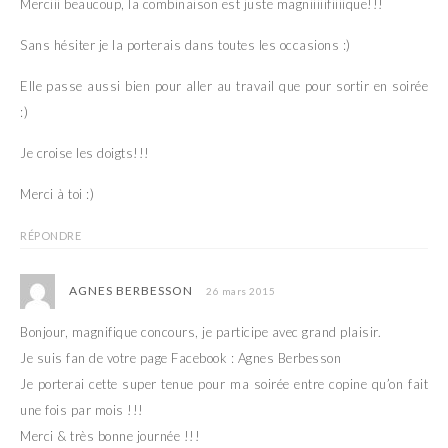
Merciii beaucoup, la combinaison est juste magniiiiifiiiique!!!
Sans hésiter je la porterais dans toutes les occasions :)
Elle passe aussi bien pour aller au travail que pour sortir en soirée
:)
Je croise les doigts!!!
Merci à toi :)
RÉPONDRE
AGNES BERBESSON
26 mars 2015
Bonjour, magnifique concours, je participe avec grand plaisir.
Je suis fan de votre page Facebook : Agnes Berbesson
Je porterai cette super tenue pour ma soirée entre copine qu’on fait
une fois par mois !!!
Merci & très bonne journée !!!