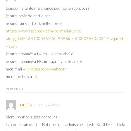
bonjour, je tente ma chance pour ce joli concours.
je suis ravie de participer.
je suis fan sur fb : lynette abelle
https://www.facebook.com/permalink.php?
story_fbid=1641300552764959&id=100006550908151&pnref
=story
je suis abonnée a twiter : lynette abelle
je suis abonnée a HC instagr : lynette abelle
mon mail =
lynetteabelle@yahoo.fr
merci belle journée.
RÉPONDRE
HÉLÈNE
26 mars 2015
Merci pour ce super concours !
La combinaison Naf Naf que tu as choisie est juste SUBLIME ! Cela