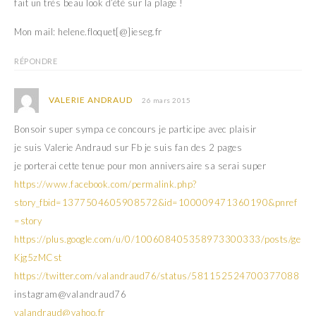
fait un très beau look d’été sur la plage !
Mon mail: helene.floquet[@]ieseg.fr
RÉPONDRE
VALERIE ANDRAUD
26 mars 2015
Bonsoir super sympa ce concours je participe avec plaisir
je suis Valerie Andraud sur Fb je suis fan des 2 pages
je porterai cette tenue pour mon anniversaire sa serai super
https://www.facebook.com/permalink.php?
story_fbid=1377504605908572&id=100009471360190&pnref
=story
https://plus.google.com/u/0/100608405358973300333/posts/ge
Kjg5zMCst
https://twitter.com/valandraud76/status/581152524700377088
instagram@valandraud76
valandraud@yahoo.fr