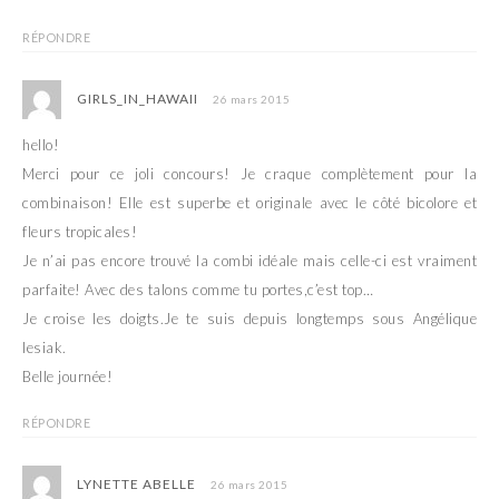
RÉPONDRE
GIRLS_IN_HAWAII
26 mars 2015
hello!
Merci pour ce joli concours! Je craque complètement pour la
combinaison! Elle est superbe et originale avec le côté bicolore et
fleurs tropicales!
Je n’ai pas encore trouvé la combi idéale mais celle-ci est vraiment
parfaite! Avec des talons comme tu portes,c’est top…
Je croise les doigts.Je te suis depuis longtemps sous Angélique
lesiak.
Belle journée!
RÉPONDRE
LYNETTE ABELLE
26 mars 2015