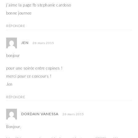
j’aime la page fb stephanie cardoso
bonne journee
RÉPONDRE
JEN
26 mars 2015
bonjour
pour une soirée entre copines !
merci pour ce concours !
Jen
RÉPONDRE
DORDAIN VANESSA
26 mars 2015
Bonjour,