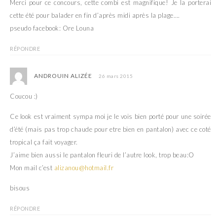
Merci pour ce concours, cette combi est magnifique! Je la porterai
cette été pour balader en fin d’après midi après la plage….
pseudo facebook: Ore Louna
RÉPONDRE
ANDROUIN ALIZÉE
26 mars 2015
Coucou :)
Ce look est vraiment sympa moi je le vois bien porté pour une soirée
d’été (mais pas trop chaude pour etre bien en pantalon) avec ce coté
tropical ça fait voyager.
J’aime bien aussi le pantalon fleuri de l’autre look, trop beau:O
Mon mail c’est
alizanou@hotmail.fr
bisous
RÉPONDRE