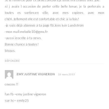
si j avais l occasion de porter cette belle tenue, je la porterais a
toutes es sorties:en ville, avec mes copines, avec mon
chéri..tellement elle est confortable et chic à la fois!
-je suis déjà abonnee à ta page fb:Jens ken Lundstrom
-mon mail:melodie10@gmx.fr
-aussi inscrite à ta news.
Bonne chance à toutes!
bisous.
RÉPONDRE
EMY JUSTINE VIGNERON
26 mars 2015
coucou !!
fan fb =emy justine vigneron
sur hc= emily25