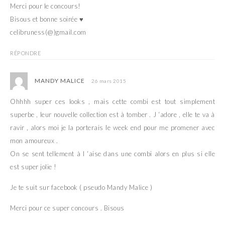
Merci pour le concours!
Bisous et bonne soirée ♥
celibruness(@)gmail.com
RÉPONDRE
MANDY MALICE
26 mars 2015
Ohhhh super ces looks , mais cette combi est tout simplement
superbe , leur nouvelle collection est à tomber . J ‘adore , elle te va à
ravir , alors moi je la porterais le week end pour me promener avec
mon amoureux .
On se sent tellement à l ‘aise dans une combi alors en plus si elle
est super jolie !
Je te suit sur facebook ( pseudo Mandy Malice )
Merci pour ce super concours . Bisous