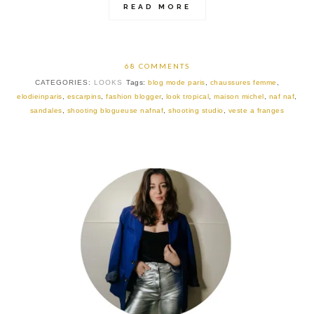
READ MORE
68 COMMENTS
CATEGORIES:
LOOKS
Tags:
blog mode paris
,
chaussures femme
,
elodieinparis
,
escarpins
,
fashion blogger
,
look tropical
,
maison michel
,
naf naf
,
sandales
,
shooting blogueuse nafnaf
,
shooting studio
,
veste a franges