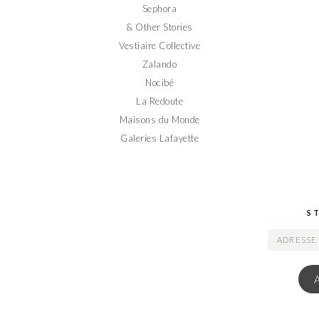
Sephora
& Other Stories
Vestiaire Collective
Zalando
Nocibé
La Redoute
Maisons du Monde
Galeries Lafayette
S
ADRESSE
EMAIL