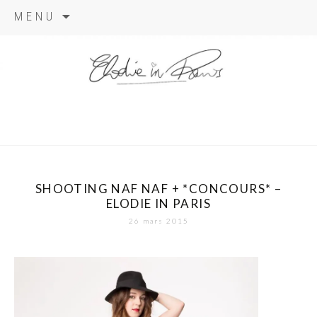
Aller
MENU
au
contenu
elodie in
paris
SHOOTING NAF NAF + *CONCOURS* –
ELODIE IN PARIS
26 mars 2015