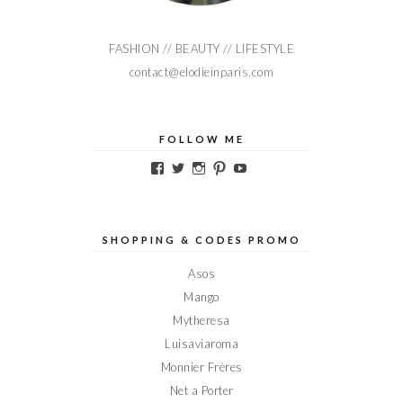
FASHION // BEAUTY // LIFESTYLE
contact@elodieinparis.com
FOLLOW ME
Voir
Voir
Voir
Voir
Voir
le
le
le
le
le
profil
profil
profil
profil
profil
de
de
de
de
de
Elodieinparis
Elodieinparis
Elodieinparis
Elodieinparis
Elodieinparis
sur
sur
sur
sur
sur
SHOPPING & CODES PROMO
Facebook
Twitter
Instagram
Pinterest
YouTube
Asos
Mango
Mytheresa
Luisaviaroma
Monnier Frères
Net a Porter