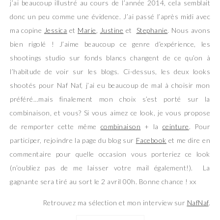
j’ai beaucoup illustré au cours de l’année 2014, cela semblait
donc un peu comme une évidence. J’ai passé l’après midi avec
ma copine
Jessica
et
Marie
,
Justine
et
Stephanie
. Nous avons
bien rigolé ! J’aime beaucoup ce genre d’expérience, les
shootings studio sur fonds blancs changent de ce qu’on à
l’habitude de voir sur les blogs. Ci-dessus, les deux looks
shootés pour Naf Naf, j’ai eu beaucoup de mal à choisir mon
préféré…mais finalement mon choix s’est porté sur la
combinaison, et vous? Si vous aimez ce look, je vous propose
de remporter cette même
combinaison
+ la
ceinture
. Pour
participer, rejoindre la page du blog sur
Facebook
et me dire en
commentaire pour quelle occasion vous porteriez ce look
(n’oubliez pas de me laisser votre mail également!). La
gagnante sera tiré au sort le 2 avril 00h. Bonne chance ! xx
Retrouvez ma sélection et mon interview sur
NafNaf
.