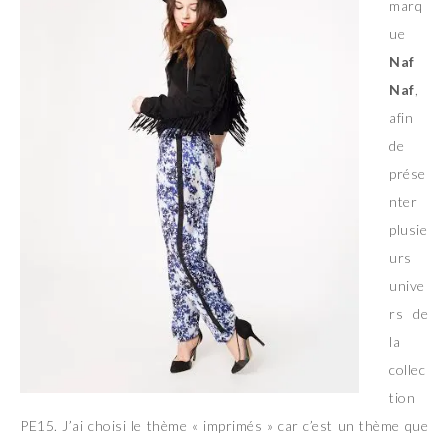
marq
ue
Naf
Naf
,
afin
de
prése
nter
plusie
urs
unive
rs de
la
collec
tion
PE15. J’ai choisi le thème « imprimés » car c’est un thème que