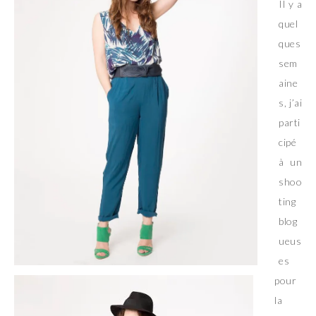
Il y a
quel
ques
sem
aine
s, j’ai
parti
cipé
à un
shoo
ting
blog
ueus
es
pour
la