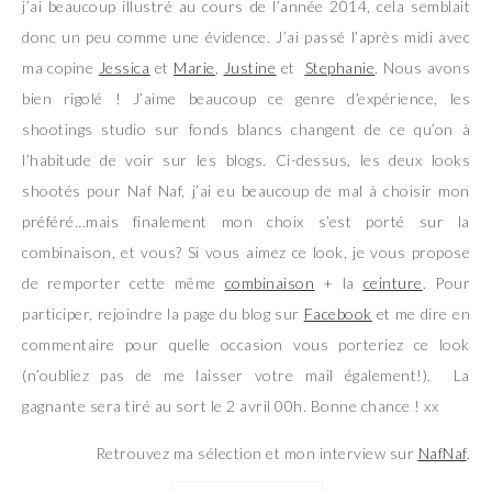
j’ai beaucoup illustré au cours de l’année 2014, cela semblait
donc un peu comme une évidence. J’ai passé l’après midi avec
ma copine
Jessica
et
Marie
,
Justine
et
Stephanie
. Nous avons
bien rigolé ! J’aime beaucoup ce genre d’expérience, les
shootings studio sur fonds blancs changent de ce qu’on à
l’habitude de voir sur les blogs. Ci-dessus, les deux looks
shootés pour Naf Naf, j’ai eu beaucoup de mal à choisir mon
préféré…mais finalement mon choix s’est porté sur la
combinaison, et vous? Si vous aimez ce look, je vous propose
de remporter cette même
combinaison
+ la
ceinture
. Pour
participer, rejoindre la page du blog sur
Facebook
et me dire en
commentaire pour quelle occasion vous porteriez ce look
(n’oubliez pas de me laisser votre mail également!). La
gagnante sera tiré au sort le 2 avril 00h. Bonne chance ! xx
Retrouvez ma sélection et mon interview sur
NafNaf
.