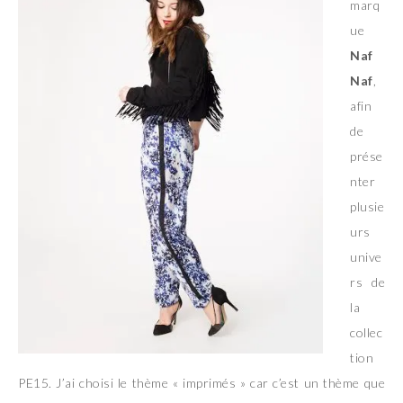
marq
ue
Naf
Naf
,
afin
de
prése
nter
plusie
urs
unive
rs de
la
collec
tion
PE15. J’ai choisi le thème « imprimés » car c’est un thème que