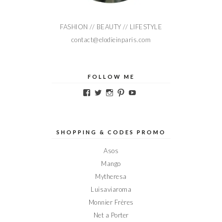
FASHION // BEAUTY // LIFESTYLE
contact@elodieinparis.com
FOLLOW ME
Voir
Voir
Voir
Voir
Voir
le
le
le
le
le
profil
profil
profil
profil
profil
de
de
de
de
de
Elodieinparis
Elodieinparis
Elodieinparis
Elodieinparis
Elodieinparis
sur
sur
sur
sur
sur
SHOPPING & CODES PROMO
Facebook
Twitter
Instagram
Pinterest
YouTube
Asos
Mango
Mytheresa
Luisaviaroma
Monnier Frères
Net a Porter