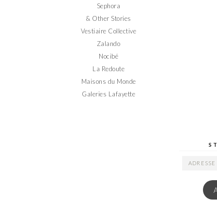
Sephora
& Other Stories
Vestiaire Collective
Zalando
Nocibé
La Redoute
Maisons du Monde
Galeries Lafayette
S
ADRESSE
EMAIL