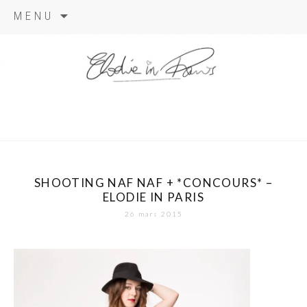
Aller
MENU
au
contenu
elodie in
paris
SHOOTING NAF NAF + *CONCOURS* –
ELODIE IN PARIS
26 mars 2015