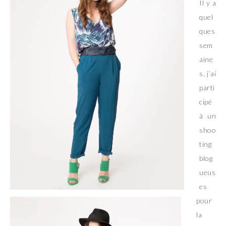
Il y a
quel
ques
sem
aine
s, j’ai
parti
cipé
à un
shoo
ting
blog
ueus
es
pour
la