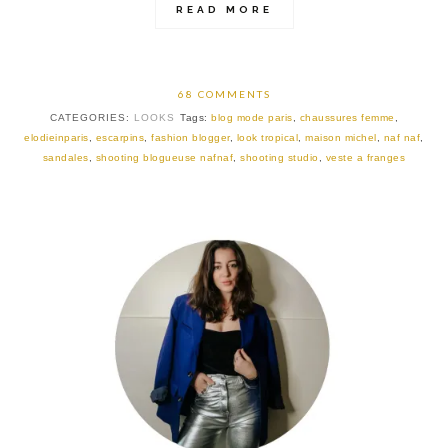
READ MORE
68 COMMENTS
CATEGORIES:
LOOKS
Tags:
blog mode paris
,
chaussures femme
,
elodieinparis
,
escarpins
,
fashion blogger
,
look tropical
,
maison michel
,
naf naf
,
sandales
,
shooting blogueuse nafnaf
,
shooting studio
,
veste a franges