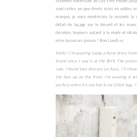
vraiment intéressée au cas Free People jusq
sont certes un peu élevés mais en soldes on
marque, je vous montrerais la seconde la s
détail du laçage sur le devant et les man
dernière, toujours autant à la mode et idéa
m’en lasserais jamais ! Bon Lundi xx
Hello ! I’m wearing today a floral dress fro
brand since I saw it at the BHV. The prices
sale. I found two dresses on Asos, I’ll sho
the lace up on the front. I’m wearing it w
perfect when it’s too hot & my Chloé bag. I’