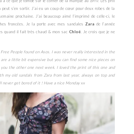
u’à ce que je tombe sur le corner de la marque au
BHV
. Les prix
 peut s’en sortir. J’ai eu un coup de cœur pour deux robes de la
emaine prochaine. J’ai beaucoup aimé l’imprimé de celle-ci, le
ches froncées. Je la porte avec mes sandales
Zara
de l’année
les quand il fait très chaud & mon sac
Chloé
. Je crois que je ne
m Free People found on Asos. I was never really interested in the
 are a little bit expensive but you can find some nice pieces on
w you the other one next week. I loved the print of this one and
ith my old sandals from Zara from last year, always on top and
ll never get bored of it ! Have a nice Monday xx