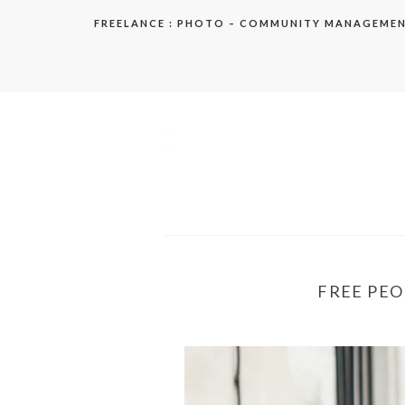
Aller
FREELANCE : PHOTO – COMMUNITY MANAGEME
au
contenu
elodie
FREE PEOP