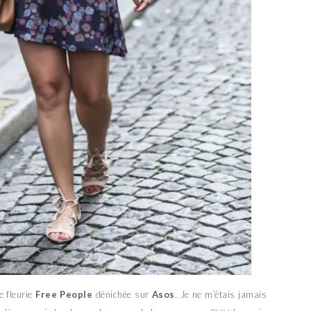
e fleurie
Free People
dénichée sur
Asos
. Je ne m’étais jamais