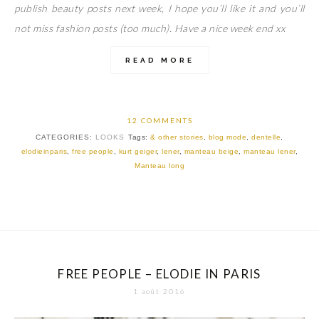
publish beauty posts next week, I hope you’ll like it and you’ll
not miss fashion posts (too much). Have a nice week end xx
READ MORE
12 COMMENTS
CATEGORIES:
LOOKS
Tags:
& other stories
,
blog mode
,
dentelle
,
elodieinparis
,
free people
,
kurt geiger
,
lener
,
manteau beige
,
manteau lener
,
Manteau long
FREE PEOPLE – ELODIE IN PARIS
1 août 2016