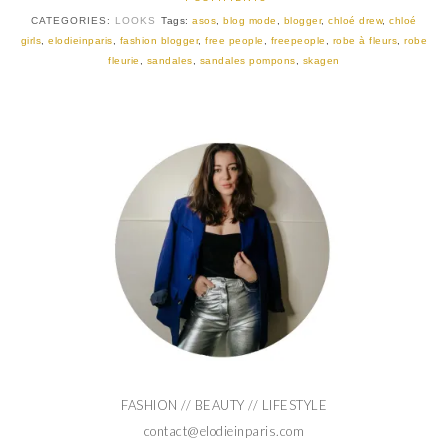
CATEGORIES:
LOOKS
Tags:
asos
,
blog mode
,
blogger
,
chloé drew
,
chloé
girls
,
elodieinparis
,
fashion blogger
,
free people
,
freepeople
,
robe à fleurs
,
robe
fleurie
,
sandales
,
sandales pompons
,
skagen
FASHION // BEAUTY // LIFESTYLE
contact@elodieinparis.com