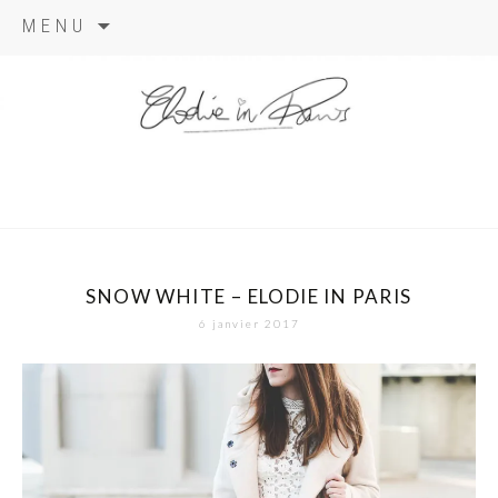
Aller
MENU
au
contenu
elodie in
paris
SNOW WHITE – ELODIE IN PARIS
6 janvier 2017