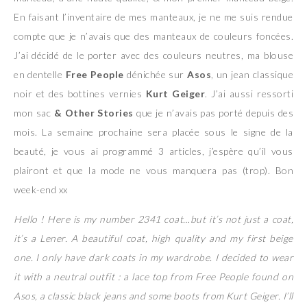
En faisant l’inventaire de mes manteaux, je ne me suis rendue
compte que je n’avais que des manteaux de couleurs foncées.
J’ai décidé de le porter avec des couleurs neutres, ma blouse
en dentelle
Free People
dénichée sur
Asos
, un jean classique
noir et des bottines vernies
Kurt Geiger
. J’ai aussi ressorti
mon sac
& Other Stories
que je n’avais pas porté depuis des
mois. La semaine prochaine sera placée sous le signe de la
beauté, je vous ai programmé 3 articles, j’espère qu’il vous
plairont et que la mode ne vous manquera pas (trop). Bon
week-end xx
Hello ! Here is my number 2341 coat…but it’s not just a coat,
it’s a Lener. A beautiful coat, high quality and my first beige
one. I only have dark coats in my wardrobe. I decided to wear
it with a neutral outfit : a lace top from Free People found on
Asos, a classic black jeans and some boots from Kurt Geiger. I’ll