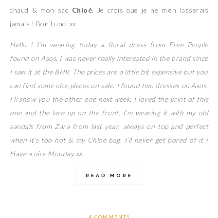
chaud & mon sac
Chloé
. Je crois que je ne m’en lasserais
jamais ! Bon Lundi xx
Hello ! I’m wearing today a floral dress from Free People
found on Asos. I was never really interested in the brand since
I saw it at the BHV. The prices are a little bit expensive but you
can find some nice pieces on sale. I found two dresses on Asos,
I’ll show you the other one next week. I loved the print of this
one and the lace up on the front. I’m wearing it with my old
sandals from Zara from last year, always on top and perfect
when it’s too hot & my Chloé bag. I’ll never get bored of it !
Have a nice Monday xx
READ MORE
4 COMMENTS