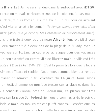
s à
Biarritz
! Je me suis rendue dans le sud-ouest avec
iDTGV
,
France, on m’avait parlé des plages de la côte depuis pas mal de
rfers, et puis l’océan, le kiff ! J’ai eu un peu peur en arrivant
s’est vite arrangé le lendemain (
le temps change très vite! c’est
onzée (
alors que je bronze très rarement et difficilement ahah
).
ions une jetée à deux pas de notre
Airbnb
, l’endroit idéal pour
t idéalement situé à deux pas de la plage de la Milady, avec un
avec vue sur l’océan…un cadre paradisiaque pour des vacances
n peu excentré du centre ville de Biarritz mais la ville est très
 coûte 1€, le ticket 24h, 2€
). C’est la première fois que je louais
t simple, efficace et rapide ! Nous nous sommes bien sur rendus
errasse et admirer le feu d’artifice du 14 juillet. Nous avons
, un festival annuel de musique électro sur la plage et dans les
ous conseille
l’Arena
, près de l’Aquarium, les pizzas sont très
una
, sur la place Sainte-Eugénie, nous y sommes allés le soir du
uristique mais les moules étaient plutôt bonnes. J’espère que les
le sud ouest, un peu plus haut cette fois vers Arcachon, j’espère