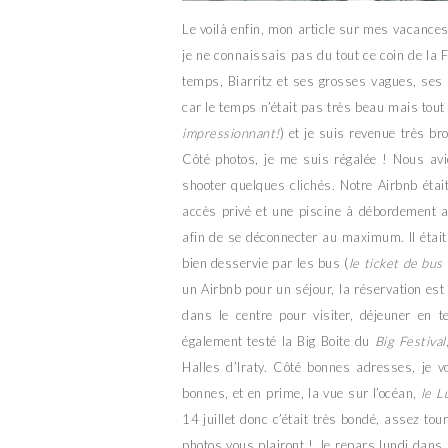
Le voilà enfin, mon article sur mes vacance
je ne connaissais pas du tout ce coin de la 
temps, Biarritz et ses grosses vagues, ses su
car le temps n’était pas très beau mais tout 
impressionnant!
) et je suis revenue très br
Côté photos, je me suis régalée ! Nous av
shooter quelques clichés. Notre Airbnb étai
accès privé et une piscine à débordement 
afin de se déconnecter au maximum. Il était u
bien desservie par les bus (
le ticket de bus
un Airbnb pour un séjour, la réservation es
dans le centre pour visiter, déjeuner en t
également testé la Big Boite du
Big Festival
Halles d’Iraty. Côté bonnes adresses, je v
bonnes, et en prime, la vue sur l’océan,
le L
14 juillet donc c’était très bondé, assez to
photos vous plairont ! Je repars lundi dans 