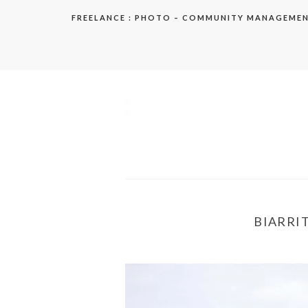
Aller
FREELANCE : PHOTO – COMMUNITY MANAGEME
au
contenu
elodie
BIARRIT