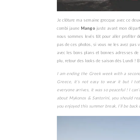
Je clôture ma semaine grecque avec ce deux
combi jaune
Mango
juste avant mon départ, 
nous sommes levés tôt pour aller profiter d
pas de ces photos, si vous ne les avez pas vu
avec les bons plans et bonnes adresses de 
plu, retour des looks de saison dès Lundi ! 
I am ending the Greek week with a second o
Greece, it’s not easy to wear it but I to
everyone arrives, it was so peaceful ! I can
about Mykonos & Santorini, you should rea
you enjoyed this summer break, I’ll be back 