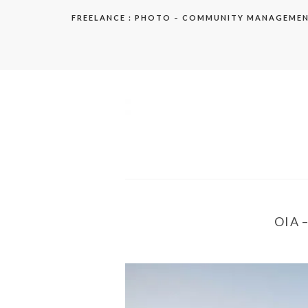
Aller
FREELANCE : PHOTO – COMMUNITY MANAGEME
au
contenu
elodie
OIA 