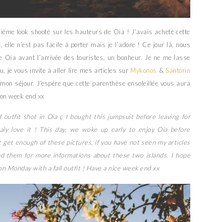
ième look shooté sur les hauteurs de Oia ! J’avais acheté cette
elle n’est pas facile à porter mais je l’adore ! Ce jour là, nous
e Oia avant l’arrivée des touristes, un bonheur. Je ne me lasse
, je vous invite à aller lire mes articles sur
Mykonos
&
Santorin
mon séjour. J’espère que cette parenthèse ensoleillée vous aura
Bon week end xx
utfit shot in Oia ç I bought this jumpsuit before leaving for
taly love it ! This day, we woke up early to enjoy Oia before
’t get enough of these pictures, if you have not seen my articles
d them for more informations about these two islands. I hope
on Monday with a fall outfit ! Have a nice week end xx