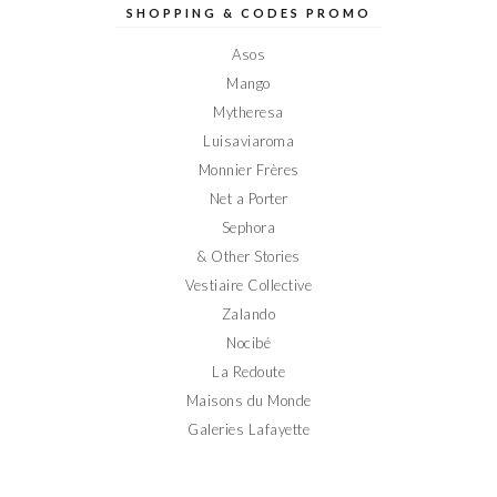
sur
sur
sur
sur
sur
SHOPPING & CODES PROMO
Facebook
Twitter
Instagram
Pinterest
YouTube
Asos
Mango
Mytheresa
Luisaviaroma
Monnier Frères
Net a Porter
Sephora
& Other Stories
Vestiaire Collective
Zalando
Nocibé
La Redoute
Maisons du Monde
Galeries Lafayette