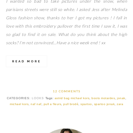
I wanted so bad to take pictures under the snow, when
parisians streets were still so white. I asked Jess after Melinda
Gloss fashion show, thanks to her I got my pictures ! I fall in
love with this embroidery pullover the first time I saw it, I was
so glad to find it on sale. What do you think about the high
socks? I’m not convinced…Have a nice week end ! xx
READ MORE
12 COMMENTS
CATEGORIES:
LOOKS
Tags:
astrid bag michael kors
,
boots motardes
,
jonak
,
michael kors
,
naf naf
,
pull a fleurs
,
pull brodé
,
spartoo
,
spartoo jonak
,
zara