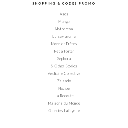
sur
sur
sur
sur
sur
SHOPPING & CODES PROMO
Facebook
Twitter
Instagram
Pinterest
YouTube
Asos
Mango
Mytheresa
Luisaviaroma
Monnier Frères
Net a Porter
Sephora
& Other Stories
Vestiaire Collective
Zalando
Nocibé
La Redoute
Maisons du Monde
Galeries Lafayette