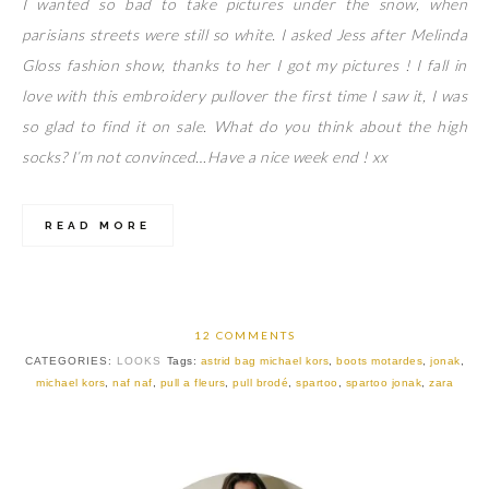
I wanted so bad to take pictures under the snow, when
parisians streets were still so white. I asked Jess after Melinda
Gloss fashion show, thanks to her I got my pictures ! I fall in
love with this embroidery pullover the first time I saw it, I was
so glad to find it on sale. What do you think about the high
socks? I’m not convinced…Have a nice week end ! xx
READ MORE
12 COMMENTS
CATEGORIES:
LOOKS
Tags:
astrid bag michael kors
,
boots motardes
,
jonak
,
michael kors
,
naf naf
,
pull a fleurs
,
pull brodé
,
spartoo
,
spartoo jonak
,
zara