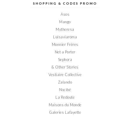
sur
sur
sur
sur
sur
SHOPPING & CODES PROMO
Facebook
Twitter
Instagram
Pinterest
YouTube
Asos
Mango
Mytheresa
Luisaviaroma
Monnier Frères
Net a Porter
Sephora
& Other Stories
Vestiaire Collective
Zalando
Nocibé
La Redoute
Maisons du Monde
Galeries Lafayette