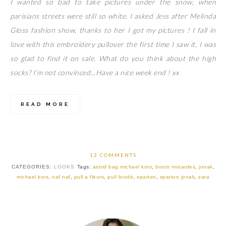
I wanted so bad to take pictures under the snow, when
parisians streets were still so white. I asked Jess after Melinda
Gloss fashion show, thanks to her I got my pictures ! I fall in
love with this embroidery pullover the first time I saw it, I was
so glad to find it on sale. What do you think about the high
socks? I’m not convinced…Have a nice week end ! xx
READ MORE
12 COMMENTS
CATEGORIES:
LOOKS
Tags:
astrid bag michael kors
,
boots motardes
,
jonak
,
michael kors
,
naf naf
,
pull a fleurs
,
pull brodé
,
spartoo
,
spartoo jonak
,
zara