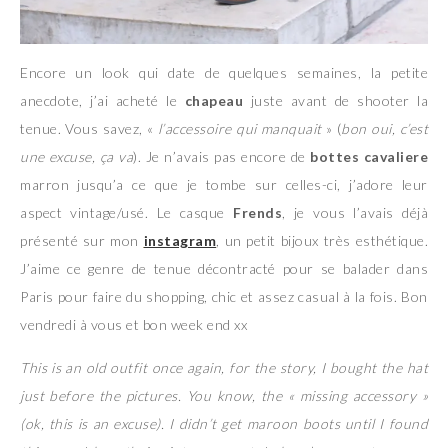
Encore un look qui date de quelques semaines, la petite
anecdote, j’ai acheté le
chapeau
juste avant de shooter la
tenue. Vous savez, «
l’accessoire qui manquait
» (
bon oui, c’est
une excuse, ça va
). Je n’avais pas encore de
bottes cavaliere
marron jusqu’a ce que je tombe sur celles-ci, j’adore leur
aspect vintage/usé. Le casque
Frends
, je vous l’avais déjà
présenté sur mon
instagram
, un petit bijoux très esthétique.
J’aime ce genre de tenue décontracté pour se balader dans
Paris pour faire du shopping, chic et assez casual à la fois. Bon
vendredi à vous et bon week end xx
This is an old outfit once again, for the story, I bought the hat
just before the pictures. You know, the « missing accessory »
(ok, this is an excuse). I didn’t get maroon boots until I found