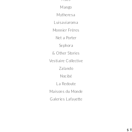
Mango
Mytheresa
Luisaviaroma
Monnier Frères
Net a Porter
Sephora
& Other Stories
Vestiaire Collective
Zalando
Nocibé
La Redoute
Maisons du Monde
Galeries Lafayette
S