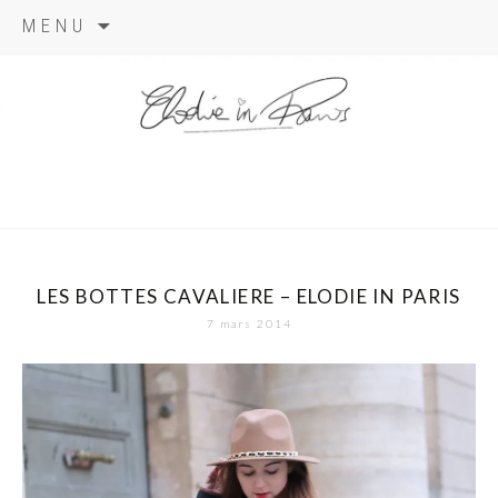
Aller
MENU
au
contenu
elodie in
paris
LES BOTTES CAVALIERE – ELODIE IN PARIS
7 mars 2014