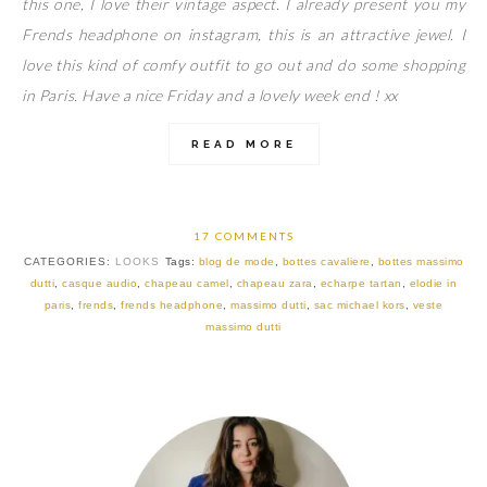
this one, I love their vintage aspect. I already present you my
Frends headphone on instagram, this is an attractive jewel. I
love this kind of comfy outfit to go out and do some shopping
in Paris. Have a nice Friday and a lovely week end ! xx
READ MORE
17 COMMENTS
CATEGORIES:
LOOKS
Tags:
blog de mode
,
bottes cavaliere
,
bottes massimo
dutti
,
casque audio
,
chapeau camel
,
chapeau zara
,
echarpe tartan
,
elodie in
paris
,
frends
,
frends headphone
,
massimo dutti
,
sac michael kors
,
veste
massimo dutti