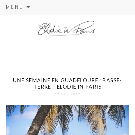
Aller
MENU
au
contenu
elodie in
paris
UNE SEMAINE EN GUADELOUPE : BASSE-
TERRE – ELODIE IN PARIS
17 mars 2017