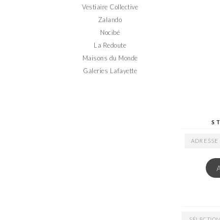
Vestiaire Collective
Zalando
Nocibé
La Redoute
Maisons du Monde
Galeries Lafayette
S
ADRESSE
EMAIL
ARCHIVES