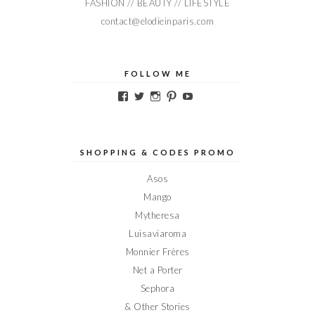
FASHION // BEAUTY // LIFESTYLE
contact@elodieinparis.com
FOLLOW ME
Voir
Voir
Voir
Voir
Voir
le
le
le
le
le
profil
profil
profil
profil
profil
de
de
de
de
de
Elodieinparis
Elodieinparis
Elodieinparis
Elodieinparis
Elodieinparis
sur
sur
sur
sur
sur
SHOPPING & CODES PROMO
Facebook
Twitter
Instagram
Pinterest
YouTube
Asos
Mango
Mytheresa
Luisaviaroma
Monnier Frères
Net a Porter
Sephora
& Other Stories