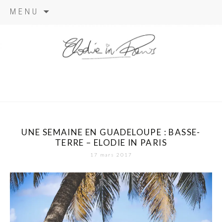
Aller
MENU
au
contenu
elodie in
paris
UNE SEMAINE EN GUADELOUPE : BASSE-
TERRE – ELODIE IN PARIS
17 mars 2017