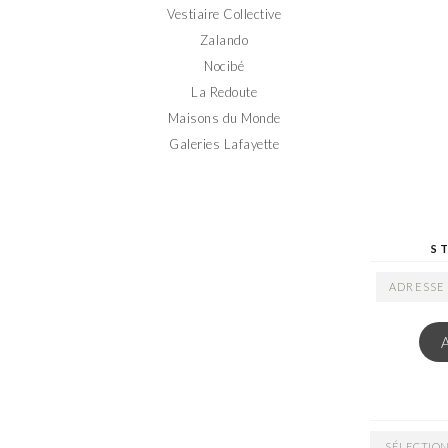
Vestiaire Collective
Zalando
Nocibé
La Redoute
Maisons du Monde
Galeries Lafayette
S
ADRESSE
EMAIL
ARCHIVES