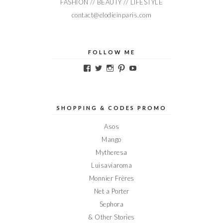
FASHION // BEAUTY // LIFESTYLE
contact@elodieinparis.com
FOLLOW ME
Voir
Voir
Voir
Voir
Voir
le
le
le
le
le
profil
profil
profil
profil
profil
de
de
de
de
de
Elodieinparis
Elodieinparis
Elodieinparis
Elodieinparis
Elodieinparis
sur
sur
sur
sur
sur
SHOPPING & CODES PROMO
Facebook
Twitter
Instagram
Pinterest
YouTube
Asos
Mango
Mytheresa
Luisaviaroma
Monnier Frères
Net a Porter
Sephora
& Other Stories