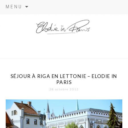
Aller
MENU
au
contenu
elodie in
paris
SÉJOUR À RIGA EN LETTONIE – ELODIE IN
PARIS
28 octobre 2012