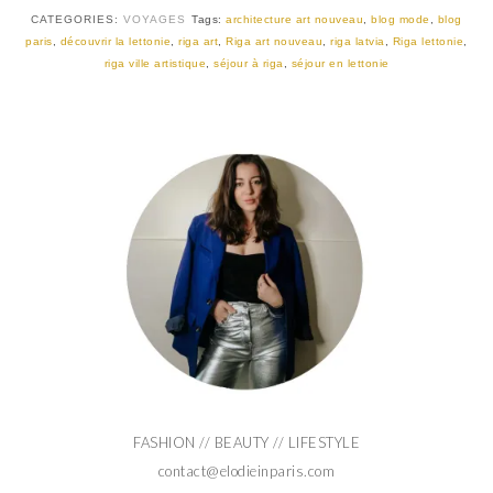
CATEGORIES:
VOYAGES
Tags:
architecture art nouveau
,
blog mode
,
blog
paris
,
découvrir la lettonie
,
riga art
,
Riga art nouveau
,
riga latvia
,
Riga lettonie
,
riga ville artistique
,
séjour à riga
,
séjour en lettonie
FASHION // BEAUTY // LIFESTYLE
contact@elodieinparis.com