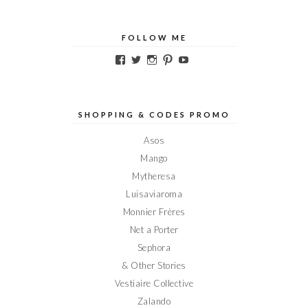
FOLLOW ME
Voir
Voir
Voir
Voir
Voir
le
le
le
le
le
profil
profil
profil
profil
profil
de
de
de
de
de
Elodieinparis
Elodieinparis
Elodieinparis
Elodieinparis
Elodieinparis
sur
sur
sur
sur
sur
SHOPPING & CODES PROMO
Facebook
Twitter
Instagram
Pinterest
YouTube
Asos
Mango
Mytheresa
Luisaviaroma
Monnier Frères
Net a Porter
Sephora
& Other Stories
Vestiaire Collective
Zalando