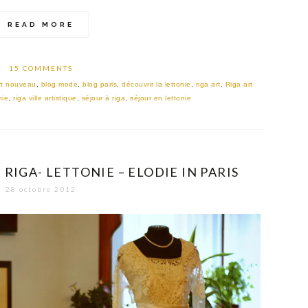
READ MORE
15 COMMENTS
art nouveau
,
blog mode
,
blog paris
,
découvrir la lettonie
,
riga art
,
Riga art
nie
,
riga ville artistique
,
séjour à riga
,
séjour en lettonie
RIGA- LETTONIE – ELODIE IN PARIS
28 octobre 2012