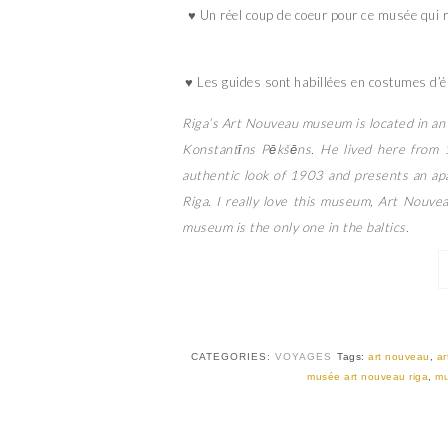
♥ Un réel coup de coeur pour ce musée qui 
♥ Les guides sont habillées en costumes d’é
Riga’s Art Nouveau museum is located in an
Konstantīns Pēkšēns. He lived here from 
authentic look of 1903 and presents an apa
Riga. I really love this museum, Art Nouvea
museum is the only one in the baltics.
CATEGORIES:
VOYAGES
Tags:
art nouveau
,
ar
musée art nouveau riga
,
m