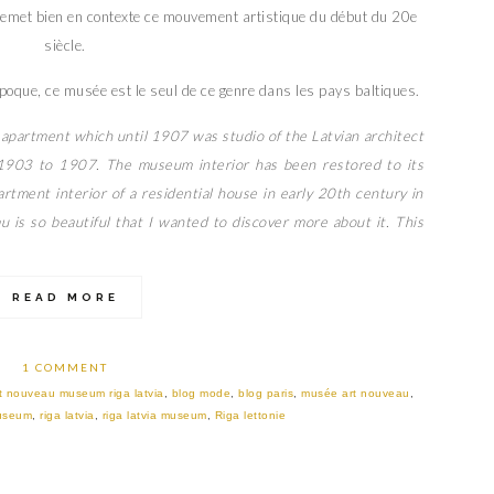
remet bien en contexte ce mouvement artistique du début du 20e
siècle.
poque, ce musée est le seul de ce genre dans les pays baltiques.
 apartment which until 1907 was studio of the Latvian architect
1903 to 1907. The museum interior has been restored to its
rtment interior of a residential house in early 20th century in
u is so beautiful that I wanted to discover more about it. This
READ MORE
1 COMMENT
t nouveau museum riga latvia
,
blog mode
,
blog paris
,
musée art nouveau
,
useum
,
riga latvia
,
riga latvia museum
,
Riga lettonie