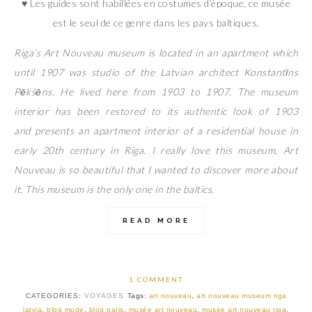
♥ Les guides sont habillées en costumes d’époque, ce musée
est le seul de ce genre dans les pays baltiques.
Riga’s Art Nouveau museum is located in an apartment which
until 1907 was studio of the Latvian architect Konstantīns
Pēkšēns. He lived here from 1903 to 1907. The museum
interior has been restored to its authentic look of 1903
and presents an apartment interior of a residential house in
early 20th century in Riga. I really love this museum, Art
Nouveau is so beautiful that I wanted to discover more about
it. This museum is the only one in the baltics.
READ MORE
1 COMMENT
CATEGORIES:
VOYAGES
Tags:
art nouveau
,
art nouveau museum riga
latvia
,
blog mode
,
blog paris
,
musée art nouveau
,
musée art nouveau riga
,