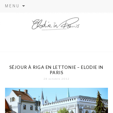
Aller
MENU
au
contenu
elodie in
paris
SÉJOUR À RIGA EN LETTONIE – ELODIE IN
PARIS
28 octobre 2012