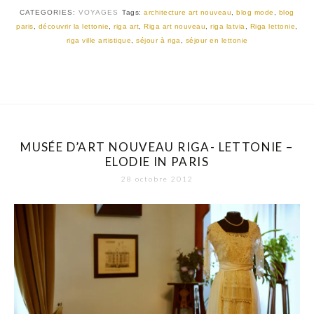
CATEGORIES:
VOYAGES
Tags:
architecture art nouveau
,
blog mode
,
blog
paris
,
découvrir la lettonie
,
riga art
,
Riga art nouveau
,
riga latvia
,
Riga lettonie
,
riga ville artistique
,
séjour à riga
,
séjour en lettonie
MUSÉE D’ART NOUVEAU RIGA- LETTONIE –
ELODIE IN PARIS
28 octobre 2012