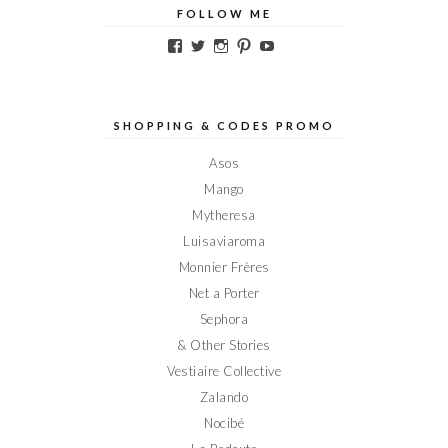
FOLLOW ME
Voir
Voir
Voir
Voir
Voir
le
le
le
le
le
profil
profil
profil
profil
profil
de
de
de
de
de
Elodieinparis
Elodieinparis
Elodieinparis
Elodieinparis
Elodieinparis
sur
sur
sur
sur
sur
SHOPPING & CODES PROMO
Facebook
Twitter
Instagram
Pinterest
YouTube
Asos
Mango
Mytheresa
Luisaviaroma
Monnier Frères
Net a Porter
Sephora
& Other Stories
Vestiaire Collective
Zalando
Nocibé