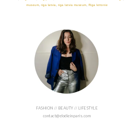
museum
,
riga latvia
,
riga latvia museum
,
Riga lettonie
FASHION // BEAUTY // LIFESTYLE
contact@elodieinparis.com