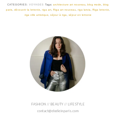
CATEGORIES:
VOYAGES
Tags:
architecture art nouveau
,
blog mode
,
blog
paris
,
découvrir la lettonie
,
riga art
,
Riga art nouveau
,
riga latvia
,
Riga lettonie
,
riga ville artistique
,
séjour à riga
,
séjour en lettonie
FASHION // BEAUTY // LIFESTYLE
contact@elodieinparis.com