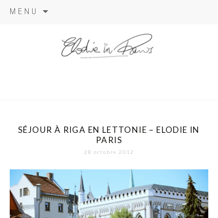
Aller
MENU
au
contenu
elodie in
paris
SÉJOUR À RIGA EN LETTONIE – ELODIE IN
PARIS
28 octobre 2012