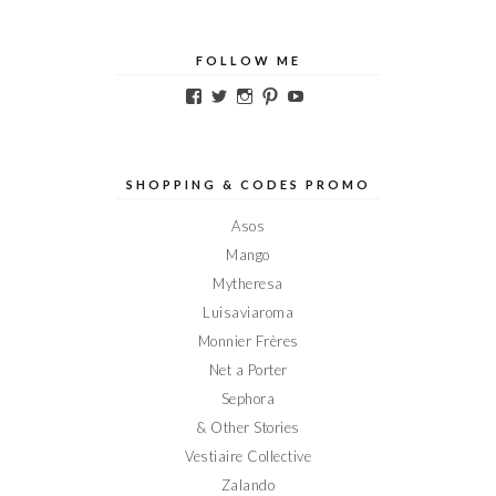
FOLLOW ME
Voir
Voir
Voir
Voir
Voir
le
le
le
le
le
profil
profil
profil
profil
profil
de
de
de
de
de
Elodieinparis
Elodieinparis
Elodieinparis
Elodieinparis
Elodieinparis
sur
sur
sur
sur
sur
SHOPPING & CODES PROMO
Facebook
Twitter
Instagram
Pinterest
YouTube
Asos
Mango
Mytheresa
Luisaviaroma
Monnier Frères
Net a Porter
Sephora
& Other Stories
Vestiaire Collective
Zalando